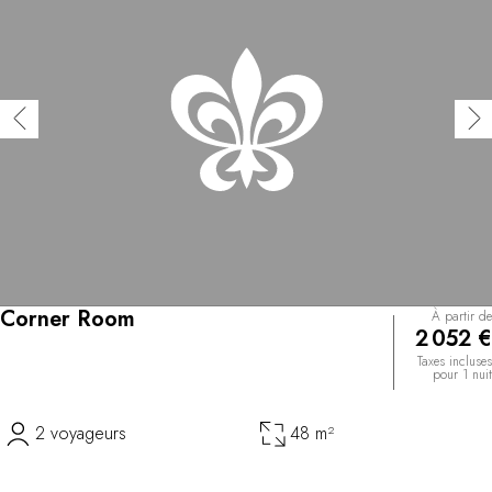
Corner Room
À partir de
2 052 €
Taxes incluses
pour 1 nuit
2 voyageurs
48 m²