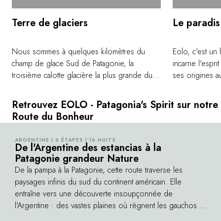
Terre de glaciers
Le paradi
Nous sommes à quelques kilomètres du
Eolo, c'est un
champ de glace Sud de Patagonie, la
incarne l'espri
troisième calotte glacière la plus grande du
ses origines a
monde. Aucun visiteur ne reste insensible
premiers habit
face à ses imposants glaciers. Le Perito
des aventurier
Retrouvez EOLO - Patagonia's Spirit sur notre
Moreno, un des glaciers les plus majestueux
parcouru ces 
Route du Bonheur
de la zone, n'est pas très loin. Vous pourrez
nous rendent v
également admirer d'autres merveilles de la
extraordinaire
ARGENTINE | 6 ÉTAPES | 16 NUITS
©
nature comme les glaciers Upsala,
De l'Argentine des estancias à la
pour toujours.E
Patagonie grandeur Nature
Spegazzini, Viedma, et des montagnes
Perito Moreno
spectaculaires comme le Fitz Roy et le Cerro
De la pampa à la Patagonie, cette route traverse les
hectares, Eolo
Torre. Cette région est inscrite au patrimoine
paysages infinis du sud du continent américain. Elle
pourrez profite
mondial de l'UNESCO pour son incroyable
entraîne vers une découverte insoupçonnée de
contempler de
beauté.
l'Argentine : des vastes plaines où règnent les gauchos et
cesse changean
leurs troupeaux de plusieurs milliers de têtes, aux
authentique.