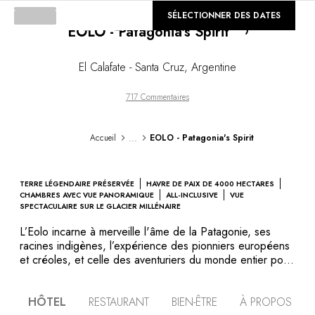
Loading...
©
SÉLECTIONNER DES DATES
GALERIE
EOLO - Patagonia's Spirit
El Calafate - Santa Cruz
,
Argentine
717 Commentaires
...
Accueil
EOLO - Patagonia's Spirit
TERRE LÉGENDAIRE PRÉSERVÉE
HAVRE DE PAIX DE 4000 HECTARES
CHAMBRES AVEC VUE PANORAMIQUE
ALL-INCLUSIVE
VUE
SPECTACULAIRE SUR LE GLACIER MILLÉNAIRE
L’Eolo incarne à merveille l'âme de la Patagonie, ses
racines indigènes, l’expérience des pionniers européens
et créoles, et celle des aventuriers du monde entier pour
qui elle reste un rêve, un pays légendaire à parcourir. Ce
lodge magique se situe au coeur d’une propriété de 4
HÔTEL
RESTAURANT
BIEN-ÊTRE
À PROPOS
000 hectares, près d’El Calafate, sur la route du glacier