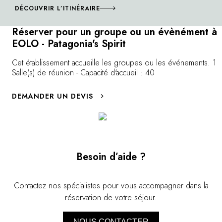
contreforts de la Cordillère des Andes et leurs vignobles
DÉCOUVRIR L’ITINÉRAIRE
pleins de surprises, jusqu'aux glaciers mythiques.
Réserver pour un groupe ou un évènément à
L'Argentine est un livre de paysages grandioses et
EOLO - Patagonia's Spirit
contrastés.
Cet établissement accueille les groupes ou les événements. 1
Salle(s) de réunion - Capacité d'accueil : 40
DEMANDER UN DEVIS
Besoin d’aide ?
Contactez nos spécialistes pour vous accompagner dans la
réservation de votre séjour.
NOUS CONTACTER