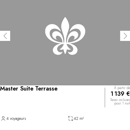
Master Suite Terrasse
À partir de
1 139 €
Taxes incluses
pour 1 nuit
4 voyageurs
42 m²