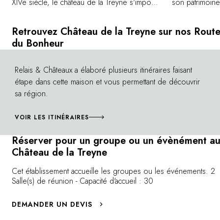
XIVe siècle, le château de la Treyne s'impose
son patrimoine
par sa position dominante au-dessus de la
développement 
Dordogne. Cerné d'une forêt privative de
Dordogne offr
Retrouvez Château de la Treyne sur nos Rout
120 hectares et d'un jardin à la française
naturelles. Pa
du Bonheur
ponctué de vases Médicis, le château de la
notamment des
Treyne est un havre de paix et de quiétude
anguilles et lam
Relais & Châteaux a élaboré plusieurs itinéraires faisant
©
procurant bien-être et sérénité à ses hôtes. à
Dordogne que 
étape dans cette maison et vous permettant de découvrir
l'intérieur, la décoration donne une place de
plus belles de
sa région.
choix à la pierre, au bois et aux tomettes mais
Meyronne et la
a su aussi créer un lieu confortable tout en
château, un ba
VOIR LES ITINÉRAIRES
conservant l'âme et l'authenticité du lieu.
vous permettr
inoubliable et 
Réserver pour un groupe ou un évènément a
découverte de
Château de la Treyne
Cet établissement accueille les groupes ou les événements. 2
Salle(s) de réunion - Capacité d'accueil : 30
DEMANDER UN DEVIS