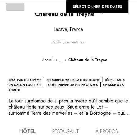
©
SÉLECTIONNER DES DATES
GALERIE
Château de la Treyne
Loading...
Lacave
,
France
2847 Commentaires
...
Accueil
Château de la Treyne
CHÂTEAU DU XIVÈME
EN SURPLOMB DE LA DORDOGNE
DÎNER DANS
UN SALON LOUIS XIII
FORÊT PRIVÉE DE 120 HECTARES
CHASSE À LA
TRUFFE
La tour surplombe de si près la rivière qu'il semble que le
château flotte sur ses eaux. Situé entre le Lot –
surnommé Terre des merveilles – et la Dordogne – qui
abrite plus de mille châteaux – le Château de la Treyne
est un lieu de séjour idéal pour partir à la découverte
HÔTEL
RESTAURANT
À PROPOS
d’une région exceptionnelle. Le chef revisite la cuisine de