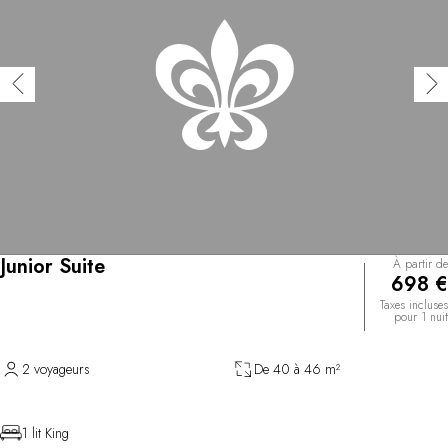
Junior Suite
À partir de
698 €
Taxes incluses
pour 1 nuit
2 voyageurs
De 40 à 46 m²
1 lit King