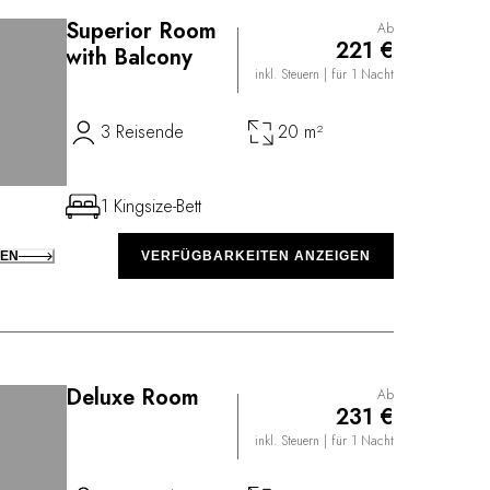
Superior Room
Ab
221 €
with Balcony
inkl. Steuern
| für 1 Nacht
3 Reisende
20 m²
1 Kingsize-Bett
KEN
VERFÜGBARKEITEN ANZEIGEN
Deluxe Room
Ab
231 €
inkl. Steuern
| für 1 Nacht