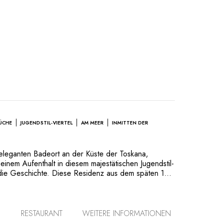
ÜCHE
JUGENDSTIL-VIERTEL
AM MEER
INMITTEN DER
 eleganten Badeort an der Küste der Toskana,
einem Aufenthalt in diesem majestätischen Jugendstil-
 die Geschichte. Diese Residenz aus dem späten 19.
19 komplett renoviert und ist ideal an der
nade der Stadt gelegen. Lassen Sie sich von ihrer
schen Atmosphäre von Massivholzböden und dem
nten und zeitgemäßen Mobiliar umfangen. Ein
RESTAURANT
WEITERE INFORMATIONEN