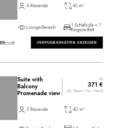
4 Reisende
45 m²
1 Schlafsofa + 1
Lounge-Bereich
Kingsize-Bett
KEN
VERFÜGBARKEITEN ANZEIGEN
Suite with
Ab
371 €
Balcony
inkl. Steuern
| für 1 Nacht
Promenade view
3 Reisende
40 m²