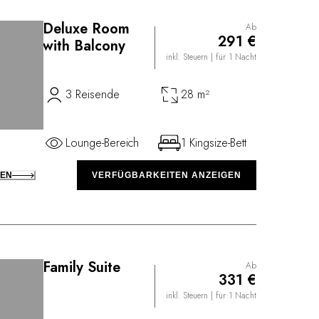
Deluxe Room
Ab
291 €
with Balcony
inkl. Steuern
| für 1 Nacht
3 Reisende
28 m²
Lounge-Bereich
1 Kingsize-Bett
KEN
VERFÜGBARKEITEN ANZEIGEN
Family Suite
Ab
331 €
inkl. Steuern
| für 1 Nacht