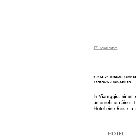
171 Kommentare
KREATIVE TOSKANISCHE K
SEHENSWÜRDIGKEITEN
In Viareggio, einem
unternehmen Sie mit 
Hotel eine Reise in
Jahrhundert wurde 20
wunderschönen Prome
warmen und romanti
bezaubernden elega
HOTEL