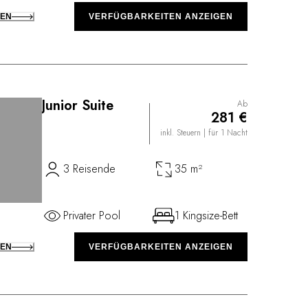
KEN
VERFÜGBARKEITEN ANZEIGEN
Junior Suite
Ab
281 €
inkl. Steuern
| für 1 Nacht
3 Reisende
35 m²
Privater Pool
1 Kingsize-Bett
KEN
VERFÜGBARKEITEN ANZEIGEN