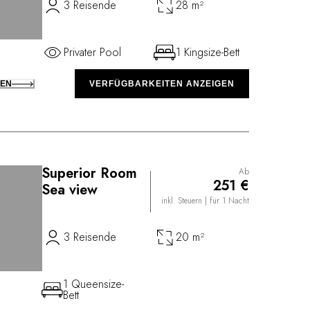
3 Reisende
28 m²
Privater Pool
1 Kingsize-Bett
KEN
VERFÜGBARKEITEN ANZEIGEN
Superior Room
Ab
251 €
Sea view
inkl. Steuern
| für 1 Nacht
3 Reisende
20 m²
1 Queensize-
Bett