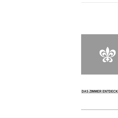
prächtiges Jugendst
ausgezeichneten Res
Küche und ein atemb
erwarten.
DAS ZIMMER ENTDEC