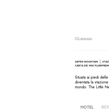
970 recensioni
ASPEN MOUNTAIN
STAZ
CARTA DEI VINI PLURIPREM
Situata ai piedi del
diventata la stazione 
mondo. The Little Nel
accesso diretto alla
possibilità di godere
L’arredo moderno dell
opere d’arte, nonché 
HOTEL
RIS