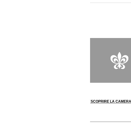
esigenza di estetica
confortante dopo una g
Element 47, offre un
si affida a ingredien
SCOPRIRE LA CAMER