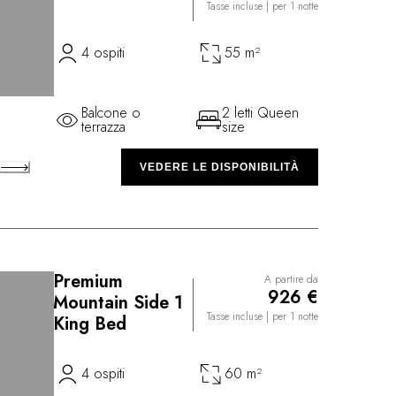
Tasse incluse
| per 1 notte
4 ospiti
55 m²
Balcone o
2 letti Queen
terrazza
size
A
VEDERE LE DISPONIBILITÀ
Premium
A partire da
©
926 €
Mountain Side 1
Tasse incluse
| per 1 notte
King Bed
4 ospiti
60 m²