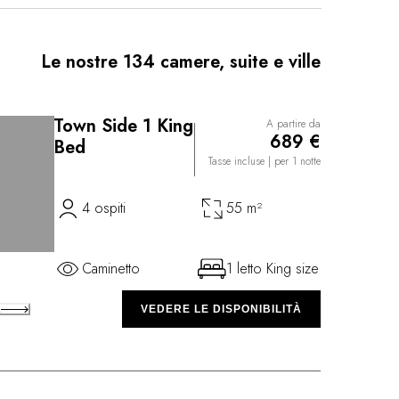
 e comfort, creano un’atmosfera accogliente e
iornata all’aria aperta. Il ristorante dell’albergo,
a ricca carta di vini e una cucina New American che
Le nostre 134 camere, suite e ville
ti approvvigionati localmente.
Town Side 1 King
A partire da
689 €
Bed
Tasse incluse
| per 1 notte
4 ospiti
55 m²
Caminetto
1 letto King size
A
VEDERE LE DISPONIBILITÀ