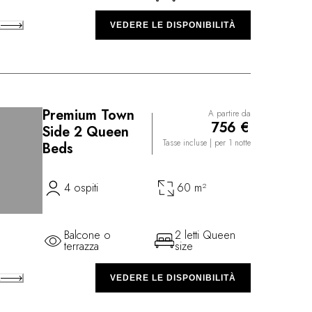
A
VEDERE LE DISPONIBILITÀ
Premium Town
A partire da
756 €
Side 2 Queen
Tasse incluse
| per 1 notte
Beds
4 ospiti
60 m²
Balcone o
2 letti Queen
terrazza
size
A
VEDERE LE DISPONIBILITÀ