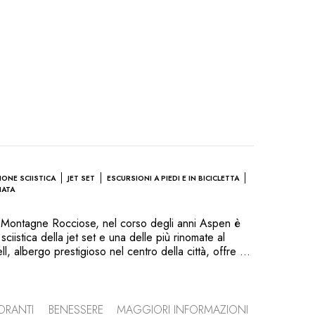
IONE SCIISTICA
JET SET
ESCURSIONI A PIEDI E IN BICICLETTA
IATA
le Montagne Rocciose, nel corso degli anni Aspen è
sciistica della jet set e una delle più rinomate al
l, albergo prestigioso nel centro della città, offre un
 montagna di Aspen e alle piste, offrendo così la
 di questo gioiello del Colorado in ogni stagione.
e camere, che accosta materiali nobili, colori terra e
l’insieme degli spazi sistemati con la stessa
TORANTI
BENESSERE
MAGGIORI INFORMAZIONI