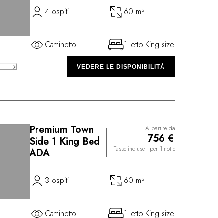
4 ospiti
60 m²
Caminetto
1 letto King size
A
VEDERE LE DISPONIBILITÀ
Premium Town
A partire da
756 €
Side 1 King Bed
Tasse incluse
| per 1 notte
ADA
3 ospiti
60 m²
Caminetto
1 letto King size