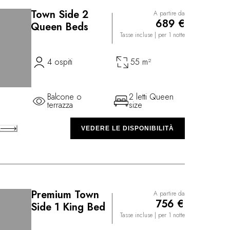
Town Side 2
A partire da
©
689 €
Queen Beds
Tasse incluse
| per 1 notte
4 ospiti
55 m²
Balcone o
2 letti Queen
terrazza
size
A
VEDERE LE DISPONIBILITÀ
Premium Town
A partire da
©
756 €
Side 1 King Bed
Tasse incluse
| per 1 notte