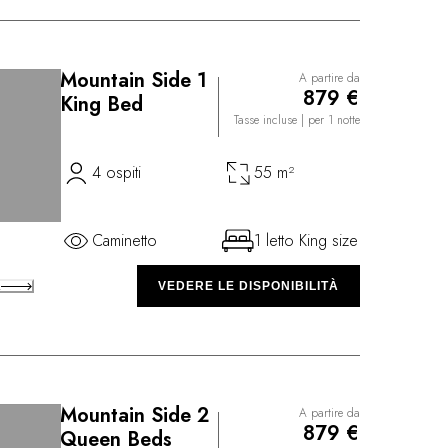
Mountain Side 1
A partire da
©
879 €
King Bed
Tasse incluse
| per 1 notte
4 ospiti
55 m²
Caminetto
1 letto King size
A
VEDERE LE DISPONIBILITÀ
Mountain Side 2
A partire da
©
879 €
Queen Beds