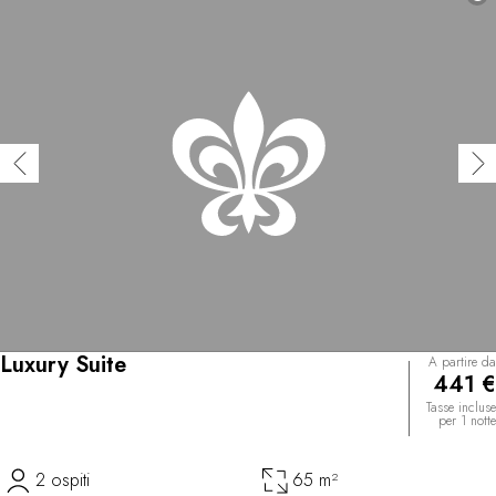
Luxury Suite
A partire da
441 €
Tasse incluse
per 1 notte
2 ospiti
65 m²