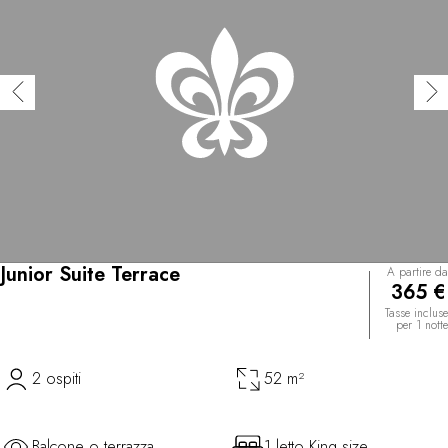
Junior Suite Terrace
A partire da
365 €
Tasse incluse
per 1 notte
2 ospiti
52 m²
Balcone o terrazza
1 letto King size