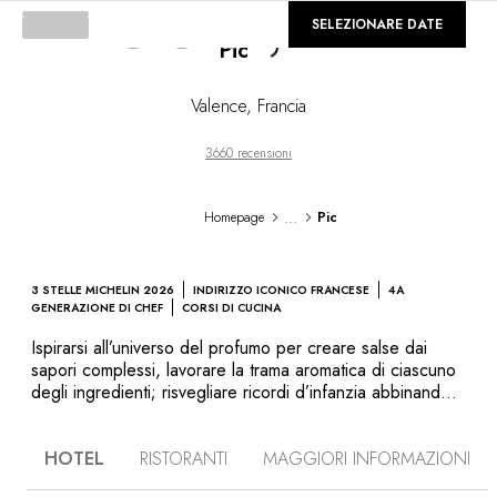
©
GALLERIA
SELEZIONARE DATE
Pic
Loading...
Valence
,
Francia
3660 recensioni
...
Homepage
Pic
3 STELLE MICHELIN 2026
INDIRIZZO ICONICO FRANCESE
4A
GENERAZIONE DI CHEF
CORSI DI CUCINA
Ispirarsi all’universo del profumo per creare salse dai
sapori complessi, lavorare la trama aromatica di ciascuno
degli ingredienti; risvegliare ricordi d’infanzia abbinando il
fiore d’arancio alla carota per sublimarla o costruire un
dolce come un quadro monocromatico: la cucina di
HOTEL
RISTORANTI
MAGGIORI INFORMAZIONI
Anne-Sophie Pic è una cucina sensibile. Chef
emblematica che condivide le emozioni vissute nei suoi