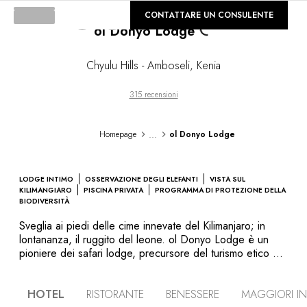
Loading...
©
CONTATTARE UN CONSULENTE
GALLERIA
ol Donyo Lodge
Chyulu Hills - Amboseli
,
Kenia
315 recensioni
...
Homepage
ol Donyo Lodge
LODGE INTIMO
OSSERVAZIONE DEGLI ELEFANTI
VISTA SUL
KILIMANGIARO
PISCINA PRIVATA
PROGRAMMA DI PROTEZIONE DELLA
BIODIVERSITÀ
Sveglia ai piedi delle cime innevate del Kilimanjaro; in
lontananza, il ruggito del leone. ol Donyo Lodge è un
pioniere dei safari lodge, precursore del turismo etico e
responsabile: l'intesa con la popolazione Massai locale
consente di combinare la salvaguarda e la sussistenza.
HOTEL
RISTORANTE
BENESSERE
MAGGIORI I
Sito sui pendii delle Chyulu Hills, questo lodge combina