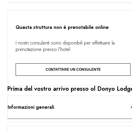
design contemporaneo e tradizionale. È un’occasione per
esplorare l’Africa in un modo poco comune – a cavallo o
in 4x4, oppure appostati in un nascondiglio, a venti passi
da alcuni dei più grandi elefanti del mondo. ol Donyo
Lodge gode di una situazione senza pari, a strapiombo
Questa struttura non è prenotabile online
sulla savana, a perdita d’occhio. Questa è l’Africa, come
la immaginiamo.
I nostri consulenti sono disponibili per effettuare la
prenotazione presso l’hotel.
CONTATTARE UN CONSULENTE
Prima del vostro arrivo presso ol Donyo Lodg
Informazioni generali