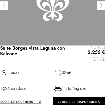
Suite Borges vista Laguna con
A partire da
2.256 €
Balcone
Tasse incluse
per 1 notte
2 ospiti
32 m²
Area salone
1 letto King size
SCOPRIRE LA CAMERA
VEDERE LE DISPONIBILITÀ