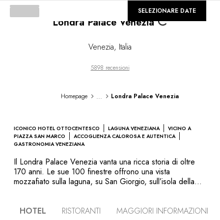
©
GALLERIA
SELEZIONARE DATE
Londra Palace Venezia
Venezia
,
Italia
5898 recensioni
...
Homepage
Londra Palace Venezia
ICONICO HOTEL OTTOCENTESCO
LAGUNA VENEZIANA
VICINO A
PIAZZA SAN MARCO
ACCOGLIENZA CALOROSA E AUTENTICA
GASTRONOMIA VENEZIANA
Il Londra Palace Venezia vanta una ricca storia di oltre
170 anni. Le sue 100 finestre offrono una vista
mozzafiato sulla laguna, su San Giorgio, sull’isola della
Giudecca e sulla Basilica della Salute. L’hotel si trova a
pochi passi da piazza San Marco, lungo la pittoresca
HOTEL
RISTORANTI
MAGGIORI INFORMAZIONI
passeggiata di Riva degli Schiavoni. Circondato da musei,