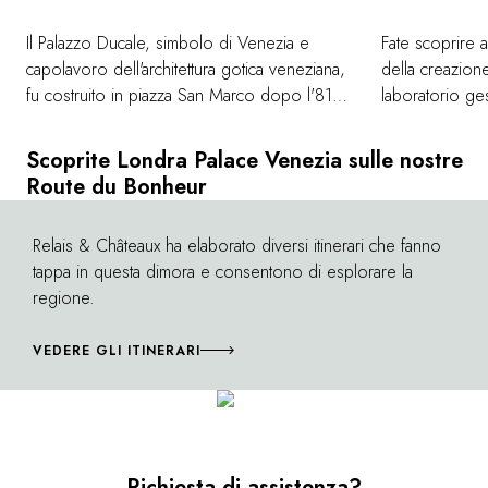
Il Palazzo Ducale, simbolo di Venezia e
Fate scoprire ai
capolavoro dell'architettura gotica veneziana,
della creazion
fu costruito in piazza San Marco dopo l'812.
laboratorio ges
Il suo stile, influenzato dall'architettura bizantina
carnevale vene
e orientale, riflette i forti legami commerciali e
Scoprite Londra Palace Venezia sulle nostre
culturali della Serenissima con altri stati
Route du Bonheur
europei. Scoprite l'affascinante storia della
città con una visita guidata alle stanze segrete
Relais & Châteaux ha elaborato diversi itinerari che fanno
©
dove si amministravano il potere e la giustizia,
tappa in questa dimora e consentono di esplorare la
fino alle prigioni da cui Casanova riuscì a
regione.
fuggire.
VEDERE GLI ITINERARI
Richiesta di assistenza?