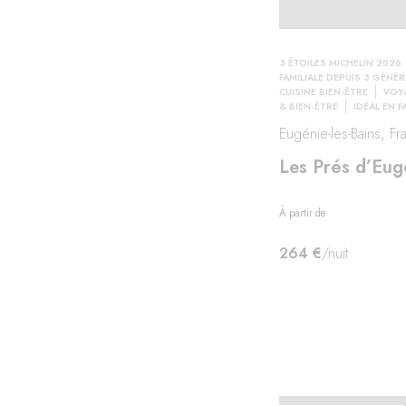
étude
3 ÉTOILES MICHELIN 2026
FAMILIALE DEPUIS 3 GÉNÉ
CUISINE BIEN-ÊTRE
VOY
& BIEN-ÊTRE
IDÉAL EN F
Eugénie-les-Bains, Fr
Les Prés d’Eug
À partir de
264 €
/nuit