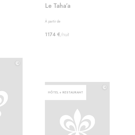
Le Taha’a
À partir de
1174 €
/nuit
©
©
©
HÔTEL + RESTAURANT