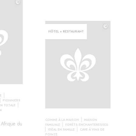
©
©
©
HÔTEL + RESTAURANT
E
PIONNIERS
N TOTALE
 4
COMME À LA MAISON
MAISON
 Afrique du
FAMILIALE
FORÊTS ENCHANTERESSES
IDÉAL EN FAMILLE
CAVE À VINS DE
POINTE