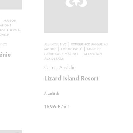
MAISON
RATIONS
AGE THERMAL
AMILLE
ance
ALL-INCLUSIVE
EXPÉRIENCE UNIQUE AU
MONDE
LODGE ISOLÉ
FAUNE ET
énie
FLORE SOUS-MARINES
ATTENTION
AUX DÉTAILS
Cairns, Australie
Lizard Island Resort
À partir de
1596 €
/nuit