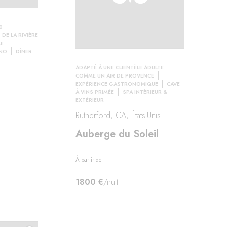
0
DE LA RIVIÈRE
LE
 NO
DÎNER
ADAPTÉ À UNE CLIENTÈLE ADULTE
COMME UN AIR DE PROVENCE
EXPÉRIENCE GASTRONOMIQUE
CAVE
À VINS PRIMÉE
SPA INTÉRIEUR &
EXTÉRIEUR
Rutherford, CA, États-Unis
Auberge du Soleil
À partir de
1800 €
/nuit