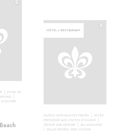
©
©
©
HÔTEL + RESTAURANT
ER
JOYAU DE
MILIALE
 D'ENTRÉE
GUIDES SPÉCIALISTES PRIVÉS
ACCÈS
PRIVILÉGIÉ AUX CHUTES D'IGUAZÚ
 Beach
SÉJOUR SUR-MESURE
ALL-INCLUSIVE
VILLAS PRIVÉES AVEC PISCINE