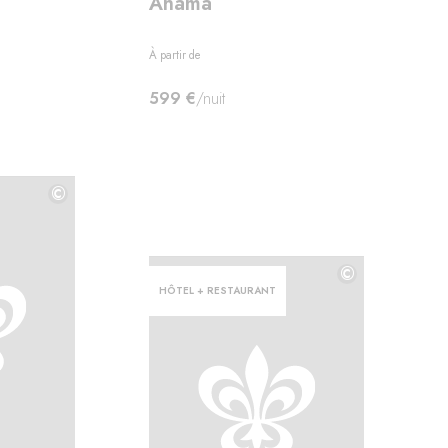
Ahãma
À partir de
599 €
/nuit
©
©
©
HÔTEL + RESTAURANT