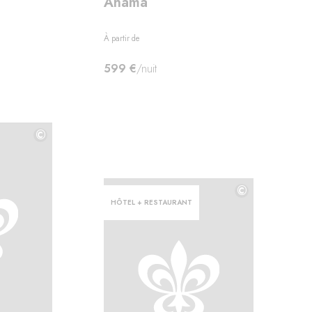
Ahãma
À partir de
599 €
/nuit
©
©
©
HÔTEL + RESTAURANT