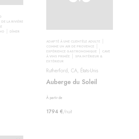
0
DE LA RIVIÈRE
LE
 NO
DÎNER
ADAPTÉ À UNE CLIENTÈLE ADULTE
COMME UN AIR DE PROVENCE
EXPÉRIENCE GASTRONOMIQUE
CAVE
À VINS PRIMÉE
SPA INTÉRIEUR &
EXTÉRIEUR
Rutherford, CA, États-Unis
Auberge du Soleil
À partir de
1794 €
/nuit