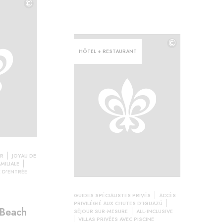
©
©
©
HÔTEL + RESTAURANT
ER
JOYAU DE
MILIALE
 D'ENTRÉE
GUIDES SPÉCIALISTES PRIVÉS
ACCÈS
PRIVILÉGIÉ AUX CHUTES D'IGUAZÚ
 Beach
SÉJOUR SUR-MESURE
ALL-INCLUSIVE
VILLAS PRIVÉES AVEC PISCINE