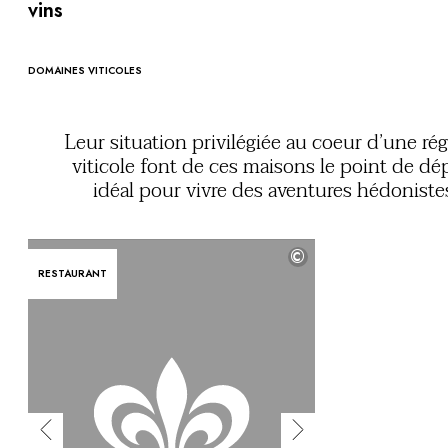
Vous avez une question ?
vins
MAGAZINE
NOS ENGAGEMENTS
DOMAINES VITICOLES
Leur situation privilégiée au coeur d’une ré
viticole font de ces maisons le point de dé
idéal pour vivre des aventures hédoniste
bucoliques. De l’Europe aux Etats-Unis, en pas
par l’Afrique du Sud, l’Australie ou l’Amér
©
latine, partagez le goût du beau et du bon avec
RESTAURANT
passionnés qui feront de votre séjour un grand 