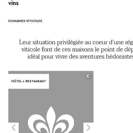
Vous avez une question ?
vins
MAGAZINE
NOS ENGAGEMENTS
DOMAINES VITICOLES
Leur situation privilégiée au coeur d’une ré
viticole font de ces maisons le point de dé
idéal pour vivre des aventures hédoniste
bucoliques. De l’Europe aux Etats-Unis, en pas
par l’Afrique du Sud, l’Australie ou l’Amér
©
latine, partagez le goût du beau et du bon avec
HÔTEL + RESTAURANT
passionnés qui feront de votre séjour un grand 