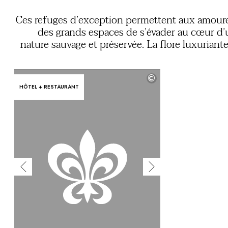
Vous avez une question ?
MAGAZINE
Ces refuges d’exception permettent aux amour
NOS ENGAGEMENTS
des grands espaces de s’évader au cœur d
nature sauvage et préservée. La flore luxuriant
la forêt amazonienne, la majesté des « Big Five 
Afrique du Sud ou l’immensité des terre
©
Patagonie imprègneront à jamais votre mémo
HÔTEL + RESTAURANT