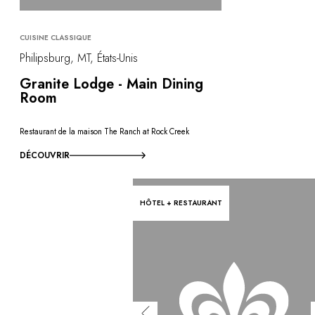
Vous avez une question ?
MAGAZINE
NOS ENGAGEMENTS
CUISINE CLASSIQUE
Philipsburg, MT, États-Unis
Granite Lodge - Main Dining
Room
Restaurant de la maison The Ranch at Rock Creek
DÉCOUVRIR
HÔTEL + RESTAURANT