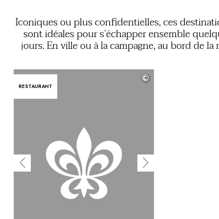
Vous avez une question ?
MAGAZINE
Iconiques ou plus confidentielles, ces destinat
NOS ENGAGEMENTS
sont idéales pour s’échapper ensemble quel
jours. En ville ou à la campagne, au bord de la
ou à la montagne, ressourcez-vous dans un c
dépaysant, où partager de nouvelles émoti
©
saveurs et histoi
RESTAURANT