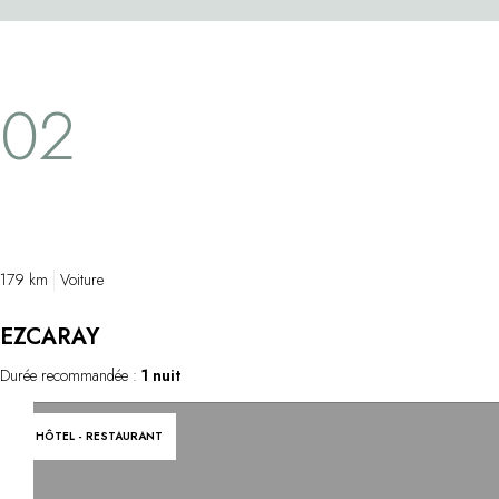
pénètre à travers l'océanarium, un tunnel à
coeur d'un s
360 degrés où voisinent des milliers de
Une quaranta
poissons. Une découverte vertigineuse dans
sculptures ré
02
un site centenaire qui propose également
surgissent a
des expositions sur la riche histoire du
et des magnol
commerce maritime, la pêche et les
un merveilleu
baleiniers basques.
environnante
179 km
Voiture
EZCARAY
Durée recommandée :
1 nuit
HÔTEL - RESTAURANT