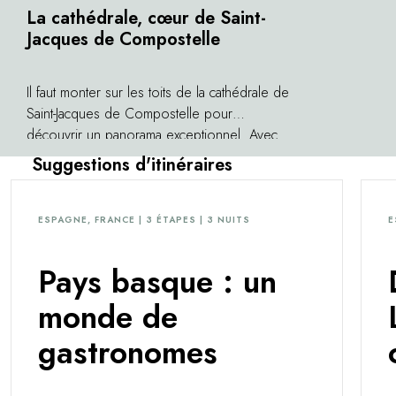
La cathédrale, cœur de Saint-
Jacques de Compostelle
Il faut monter sur les toits de la cathédrale de
Saint-Jacques de Compostelle pour
découvrir un panorama exceptionnel. Avec
son flot continu des pèlerins, la cathédrale
Suggestions d'itinéraires
est un lieu unique, chef d'oeuvre baroque,
qui fascine à la fois par la dévotion et la
ferveur qui y règnent. Coeur de la cité
ESPAGNE, FRANCE | 3 ÉTAPES | 3 NUITS
E
classée au patrimoine de l'humanité, tout
semble partir et revenir à elle. Sous ses
Pays basque : un
flancs, les maisons, temples, monastères et
palais offrent une véritable harmonie
monde de
architecturale. Compostelle est bien plus
gastronomes
qu'un point d'arrivée.