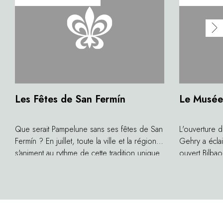
Les Fêtes de San Fermín
Le Musé
Que serait Pampelune sans ses fêtes de San
L'ouverture 
Fermín ? En juillet, toute la ville et la région
Gehry a éclai
s'animent au rythme de cette tradition unique
ouvert Bilbao
rendue célèbre par l'écrivain américain Ernest
capitale de 
Hemingway. Les courses de taureaux dans la
de patrimoine
ville restent un moment exceptionnel, à la
fois traditionnel et populaire.