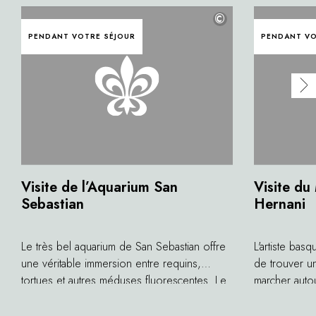
©
PENDANT VOTRE SÉJOUR
PENDANT VO
Visite de l’Aquarium San
Visite du
Sebastian
Hernani
Le très bel aquarium de San Sebastian offre
L'artiste bas
une véritable immersion entre requins,
de trouver un 
tortues et autres méduses fluorescentes. Le
marcher auto
visiteur se trouve face à des vitres aussi
dans une forê
grandes que des écrans de cinéma et
l'artiste a fi