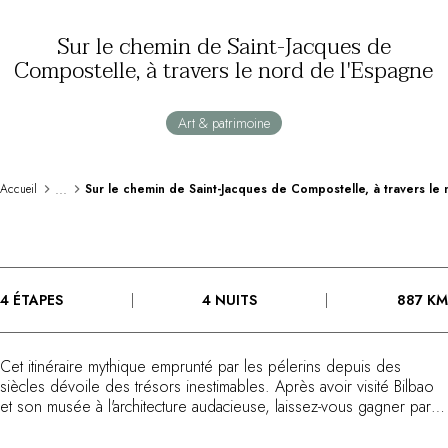
Au bord de l'eau
Sur le chemin de Saint-Jacques de
City break
Compostelle, à travers le nord de l'Espagne
Au château
Séjours œnologiques
Activités
Art & patrimoine
All-inclusive
Villas et maisons de vacances
Chambres d'exception
...
Accueil
Sur le chemin de Saint-Jacques de Compostelle, à travers le
Célébrations
Groupes & séminaires
RESTAURANTS
COFFRETS CADEAUX
4 ÉTAPES
4 NUITS
887 KM
Toute la gamme Coffrets Cadeaux
Chèques cadeaux
Cadeau commun
Cet itinéraire mythique emprunté par les pélerins depuis des
Cadeaux d'entreprise
siècles dévoile des trésors inestimables. Après avoir visité Bilbao
Boutique Parisienne
et son musée à l'architecture audacieuse, laissez-vous gagner par
Utiliser mon coffret ou mon chèque
l'émotion qui étreint tous ceux qui découvrent les paysages
sublimes de Cantabrie. Plages sauvages, monastères, villages