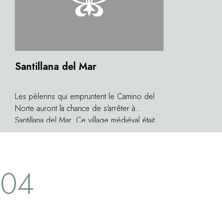
Santillana del Mar
Les pèlerins qui empruntent le Camino del
Norte auront la chance de s'arrêter à
Santillana del Mar. Ce village médiéval était
considéré par l'écrivain français Jean-Paul
Sartre comme le plus joli de toute l'Espagne.
Au-dessus des bastides et des palais
04
émerge la collégiale de Santa Juliana, un
édifice roman qui date du XIIe siècle. Non
loin du village, vous trouverez égarement les
splendides grottes d'Altamira qui cachent
certaines des peintures les plus