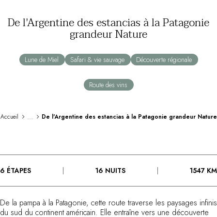
Au bord de l'eau
De l'Argentine des estancias à la Patagonie
City break
grandeur Nature
Au château
Séjours œnologiques
Activités
Lune de Miel
Safari & vie sauvage
Découverte régionale
All-inclusive
Villas et maisons de vacances
Route des vins
Chambres d'exception
Célébrations
Groupes & séminaires
...
Accueil
De l'Argentine des estancias à la Patagonie grandeur Nature
RESTAURANTS
COFFRETS CADEAUX
Toute la gamme Coffrets Cadeaux
Chèques cadeaux
6 ÉTAPES
16 NUITS
1547 KM
Cadeau commun
Cadeaux d'entreprise
Boutique Parisienne
De la pampa à la Patagonie, cette route traverse les paysages infinis
Utiliser mon coffret ou mon chèque
du sud du continent américain. Elle entraîne vers une découverte