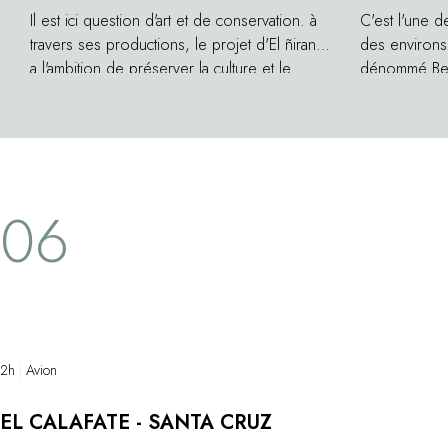
Il est ici question d'art et de conservation. à
C'est l'une d
travers ses productions, le projet d'El ñirantal
des environs
a l'ambition de préserver la culture et le
dénommé Belv
patrimoine de la communauté indienne
Correntoso a
Mapuche. Les textiles, tapis, ponchos, et
trois bras m
autres objets sculptés en bois sont réalisés
Huapi. Ce p
selon les valeurs du commerce équitable. La
semble être 
production à la fois traditionnelle et moderne
à l'écart des
06
qui sort de ses ateliers continue de mettre
escarpé mène
en valeur la mémoire des peuples anciens.
Incayal, haut
immersion au 
Mapuches.
2h
Avion
EL CALAFATE - SANTA CRUZ