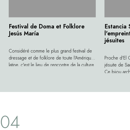
Festival de Doma et Folklore
Estancia 
Jesús María
l'emprein
jésuites
Considéré comme le plus grand festival de
dressage et de folklore de toute l'Amérique
Proche d'El C
latine, c'est le lieu de rencontre de la culture
jésuite de S
gaucho. Chaque année, début janvier,
Ce bijou archi
l'évènement fait sensation ! Au programme,
de l'implanta
compétitions de rodéos de gauchos sur leur
véritables bât
monture, danses folkloriques, asados et
dans la régi
concerts de musique traditionnelle. Une
avec les est
ambiance conviviable partagée tous les ans
de Córdoba, 
04
par près de 45 000 personnes.
Candelaria et
patrimoine mo
à l'ensemble 