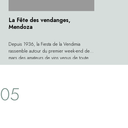
La Fête des vendanges,
Mendoza
Depuis 1936, la Fiesta de la Vendimia
rassemble autour du premier week-end de
mars des amateurs de vins venus de toute
l'Amérique du sud. Pendant près d'une
semaine, on célèbre la Bénédiction des
Fruits au rythme des défilés de la Voie
05
Blanche des Reines ou du Carrousel de la
Vendimia. Lors de l'Acto Central, ce sont
près d'un millier de danseurs qui sont réunis
pour fêter les récoltes de l'année. Partout
dans la ville, l'ambiance est festive. On
danse, on chante. Et, entre deux défilés
folkloriques, on fait honneur au Malbec…