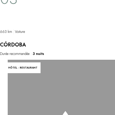
beaucoup de plaisir. Je possède quelques
culture et l'a
chevaux et, de temps à autre, nous jouons
y ajoutant sa
avec les employés d'Il Borro…
Ses plats son
ouverte sous
ainsi l'occasi
663 km
Voiture
celle de son 
techniques c
CÓRDOBA
vous envahir
aromatiques, 
Durée recommandée :
3 nuits
menu en dix-
bouchée est 
HÔTEL - RESTAURANT
sens. La cart
gastronomiqu
120 étiquett
l'accord mets