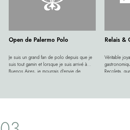
Open de Palermo Polo
Relais &
Je suis un grand fan de polo depuis que je
Véritable joy
suis tout gamin et lorsque je suis arrivé à
gastronomiqu
Buenos Aires, je mourrais d'envie de
Recoleta, qu
découvrir l'Open de Palermo Polo. C'est un
Son chef et 
sport très populaire en Argentine et, chaque
a choisi ce li
année, ce tournoi attire 50 000 spectateurs.
s'implanter et
Il faut dire que c'est l'un des plus prestigieux
locale ainsi 
tournois au monde, le niveau des cavaliers
décoration mi
et des chevaux est tellement élevé... Je
palette de t
03
pratique le polo à un niveau beaucoup plus
une lumière 
modeste (handicap 0), mais toujours avec
assiettes, G