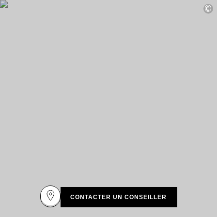
DESTINATIONS
©
Afrique & Océan Indien
Amérique Centrale & du Sud
Amérique du Nord
Asie
Europe
Les Caraïbes
Moyen-Orient & Egypte
Océanie
Tous nos hôtels et restaurants
ITINÉRAIRES
INSPIRATIONS
Nouveaux hôtels & restaurants
À deux
En famille
Restaurants
Spa & bien-être
CONTACTER UN CONSEILLER
Proche de la nature
À la montagne