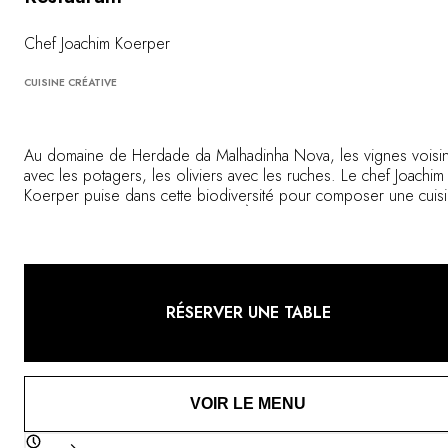
Vous avez une question ?
MAGAZINE
Chef Joachim Koerper
NOS ENGAGEMENTS
CUISINE CRÉATIVE
Au domaine de Herdade da Malhadinha Nova, les vignes voisi
avec les potagers, les oliviers avec les ruches. Le chef Joachim
Koerper puise dans cette biodiversité pour composer une cuis
sensible, ancrée dans l’Alentejo. À table, huiles, miels et légum
racontent la terre, sans artifice, avec une élégance discrète.
RÉSERVER UNE TABLE
VOIR LE MENU