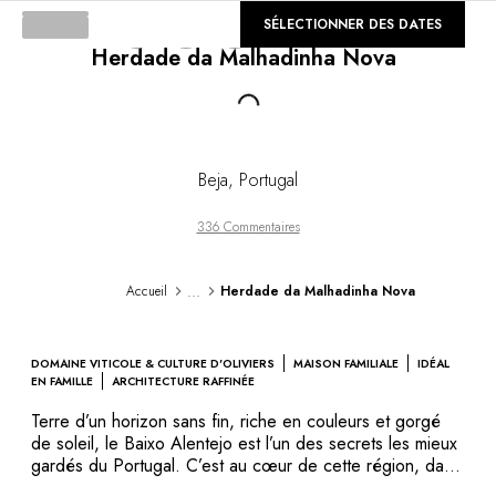
DESTINATIONS
©
SÉLECTIONNER DES DATES
GALERIE
Afrique & Océan Indien
Herdade da Malhadinha Nova
Amérique Centrale & du Sud
Amérique du Nord
Loading...
Asie
Europe
Les Caraïbes
Beja
,
Portugal
Moyen-Orient & Egypte
Océanie
336 Commentaires
Tous nos hôtels et restaurants
ITINÉRAIRES
...
Accueil
Herdade da Malhadinha Nova
INSPIRATIONS
Nouveaux hôtels & restaurants
À deux
DOMAINE VITICOLE & CULTURE D'OLIVIERS
MAISON FAMILIALE
IDÉAL
En famille
EN FAMILLE
ARCHITECTURE RAFFINÉE
Restaurants
Terre d’un horizon sans fin, riche en couleurs et gorgé
Spa & bien-être
de soleil, le Baixo Alentejo est l’un des secrets les mieux
Proche de la nature
gardés du Portugal. C’est au cœur de cette région, dans
le charmant village d’Albernoa qu’émerge Herdade da
À la montagne