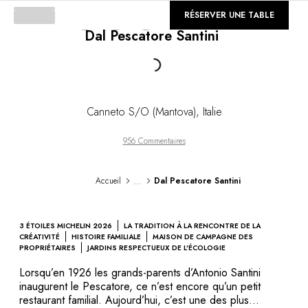
DESTINATIONS
©
GALERIE
RÉSERVER UNE TABLE
Afrique & Océan Indien
Dal Pescatore Santini
Amérique Centrale & du Sud
Amérique du Nord
Loading...
Asie
Europe
Les Caraïbes
Canneto S/O (Mantova)
,
Italie
Moyen-Orient & Egypte
Océanie
956 Commentaires
Tous nos hôtels et restaurants
ITINÉRAIRES
...
Accueil
Dal Pescatore Santini
INSPIRATIONS
Nouveaux hôtels & restaurants
À deux
3 ÉTOILES MICHELIN 2026
LA TRADITION À LA RENCONTRE DE LA
En famille
CRÉATIVITÉ
HISTOIRE FAMILIALE
MAISON DE CAMPAGNE DES
PROPRIÉTAIRES
JARDINS RESPECTUEUX DE L'ÉCOLOGIE
Restaurants
Spa & bien-être
Lorsqu’en 1926 les grands-parents d’Antonio Santini
inaugurent le Pescatore, ce n’est encore qu’un petit
Proche de la nature
restaurant familial. Aujourd’hui, c’est une des plus
À la montagne