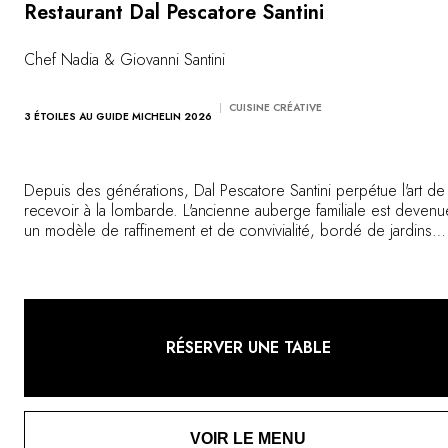
Vous avez une question ?
Restaurant Dal Pescatore Santini
MAGAZINE
NOS ENGAGEMENTS
Chef Nadia & Giovanni Santini
CUISINE CRÉATIVE
3 ÉTOILES AU GUIDE MICHELIN 2026
Depuis des générations, Dal Pescatore Santini perpétue l'art de
recevoir à la lombarde. L'ancienne auberge familiale est devenu
un modèle de raffinement et de convivialité, bordé de jardins
écologiques. Tradition et création dialoguent dans une
gastronomie d'émotion, délicate et profondément ancrée dans
terroir.
RÉSERVER UNE TABLE
VOIR LE MENU