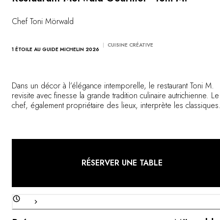
Vous avez une question ?
MAGAZINE
Chef Toni Mörwald
NOS ENGAGEMENTS
CUISINE CRÉATIVE
1 ÉTOILE AU GUIDE MICHELIN 2026
Dans un décor à l’élégance intemporelle, le restaurant Toni M.
revisite avec finesse la grande tradition culinaire autrichienne. Le
chef, également propriétaire des lieux, interprète les classiques
avec créativité et précision. Il sublime les meilleurs produits du
terroir, auxquels la carte des vins rend elle aussi un hommage
savoureux.
RÉSERVER UNE TABLE