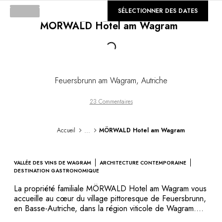
DESTINATIONS
©
SÉLECTIONNER DES DATES
GALERIE
Afrique & Océan Indien
MÖRWALD Hotel am Wagram
Amérique Centrale & du Sud
Amérique du Nord
Loading...
Asie
Europe
Les Caraïbes
Feuersbrunn am Wagram
,
Autriche
Moyen-Orient & Egypte
Océanie
23 Commentaires
Tous nos hôtels et restaurants
ITINÉRAIRES
...
Accueil
MÖRWALD Hotel am Wagram
INSPIRATIONS
Nouveaux hôtels & restaurants
À deux
VALLÉE DES VINS DE WAGRAM
ARCHITECTURE CONTEMPORAINE
En famille
DESTINATION GASTRONOMIQUE
Restaurants
La propriété familiale MÖRWALD Hotel am Wagram vous
Spa & bien-être
accueille au cœur du village pittoresque de Feuersbrunn,
Proche de la nature
en Basse-Autriche, dans la région viticole de Wagram.
Architecture moderne, cadre bucolique, et restaurant
À la montagne