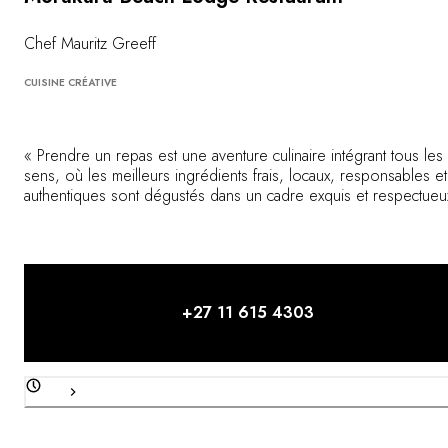
Vous avez une question ?
MAGAZINE
Chef Mauritz Greeff
NOS ENGAGEMENTS
CUISINE CRÉATIVE
« Prendre un repas est une aventure culinaire intégrant tous les
sens, où les meilleurs ingrédients frais, locaux, responsables et
authentiques sont dégustés dans un cadre exquis et respectueu
de l'environnement, avec un service personnalisé et le souci d
détail. »
+27 11 615 4303