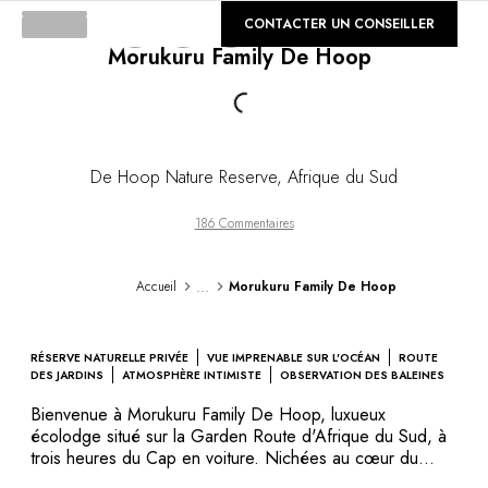
DESTINATIONS
©
CONTACTER UN CONSEILLER
GALERIE
Afrique & Océan Indien
Morukuru Family De Hoop
Loading...
Amérique Centrale & du Sud
Amérique du Nord
Asie
Europe
Les Caraïbes
De Hoop Nature Reserve
,
Afrique du Sud
Moyen-Orient & Egypte
Océanie
186 Commentaires
Tous nos hôtels et restaurants
ITINÉRAIRES
...
Accueil
Morukuru Family De Hoop
INSPIRATIONS
Nouveaux hôtels & restaurants
À deux
RÉSERVE NATURELLE PRIVÉE
VUE IMPRENABLE SUR L'OCÉAN
ROUTE
En famille
DES JARDINS
ATMOSPHÈRE INTIMISTE
OBSERVATION DES BALEINES
Restaurants
Bienvenue à Morukuru Family De Hoop, luxueux
Spa & bien-être
écolodge situé sur la Garden Route d'Afrique du Sud, à
Proche de la nature
trois heures du Cap en voiture. Nichées au cœur du
cadre préservé de la réserve naturelle De Hoop, ses
À la montagne