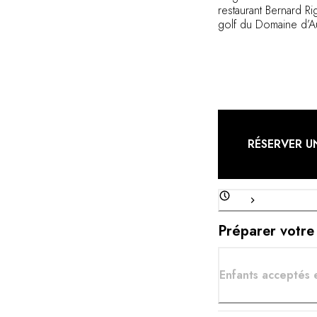
restaurant Bernard Ri
golf du Domaine d’Au
cuisine régionale qu
contemporaines.
RÉSERVER U
Préparer votre
Enfants acceptés 