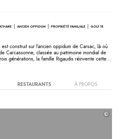
CATHARE
ANCIEN OPPIDUM
PROPRIÉTÉ FAMILIALE
GOLF 18
est construit sur l’ancien oppidum de Carsac, là où
 de Carcassonne, classée au patrimoine mondial de
is générations, la famille Rigaudis réinvente cette
u xixe siècle, élevée sur les caves d’une abbaye
lme et gastronomie règnent en maîtres, sous les
c tricentenaire. Aux tables du Domaine vous
ue recette du cassoulet Dieu le Fils. Dans une région
RESTAURANTS
À PROPOS
 légendes et mystères, comme celui du trésor de
Rennes-le-Château, vous explorerez les abbayes et
 qui hérissent de leurs ruines falaises et pitons.
©