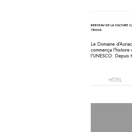
BERCEAU DE LA CULTURE 
TROUS
Le Domaine d’Auriac 
commença l’histoire
l'UNESCO. Depuis tro
maison bourgeoise d
carolingienne, où ca
frondaisons d’un par
goûterez l’authentiq
HÔTEL
où planent histoire,
l’abbé Saunière de 
les châteaux cathares