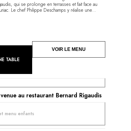
gaudis, qui se prolonge en terrasses et fait face au
riac. Le chef Philippe Deschamps y réalise une
i rend hommage aux traditions et se pare de touches
VOIR LE MENU
NE TABLE
 venue au restaurant Bernard Rigaudis
et menu enfants