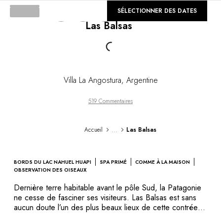
DESTINATIONS
©
SÉLECTIONNER DES DATES
GALERIE
Afrique & Océan Indien
Las Balsas
Amérique Centrale & du Sud
Loading...
Amérique du Nord
Asie
Europe
Les Caraïbes
Villa La Angostura
,
Argentine
Moyen-Orient & Egypte
Océanie
519 Commentaires
Tous nos hôtels et restaurants
ITINÉRAIRES
...
Accueil
Las Balsas
INSPIRATIONS
Nouveaux hôtels & restaurants
À deux
BORDS DU LAC NAHUEL HUAPI
SPA PRIMÉ
COMME À LA MAISON
En famille
OBSERVATION DES OISEAUX
Restaurants
Dernière terre habitable avant le pôle Sud, la Patagonie
Spa & bien-être
ne cesse de fasciner ses visiteurs. Las Balsas est sans
Proche de la nature
aucun doute l’un des plus beaux lieux de cette contrée
du bout du monde, à la pointe la plus australe de
À la montagne