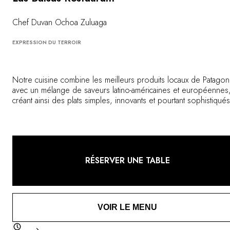
Vous avez une question ?
MAGAZINE
Chef Duvan Ochoa Zuluaga
NOS ENGAGEMENTS
EXPRESSION DU TERROIR
Notre cuisine combine les meilleurs produits locaux de Patagon
avec un mélange de saveurs latino-américaines et européennes
créant ainsi des plats simples, innovants et pourtant sophistiqués
d'une qualité inégalée.
RÉSERVER UNE TABLE
VOIR LE MENU