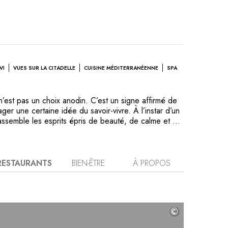
VI
VUES SUR LA CITADELLE
CUISINE MÉDITERRANÉENNE
SPA
 n’est pas un choix anodin. C’est un signe affirmé de
ger une certaine idée du savoir-vivre. À l’instar d’un
 rassemble les esprits épris de beauté, de calme et de
e partout ici et s’exprime de la toile du peintre jusqu’à
e en passant par les touches du piano. L’art de la table
partition aux nuances exquises. La vue sur la baie de
la mer et des pins, les notes de musique se mêlant au
RESTAURANTS
BIEN-ÊTRE
À PROPOS
 saveur des produits du terroir corse, la fraîcheur du
e... La Villa exaltera vos sens dans un parcours
itadelle.
©