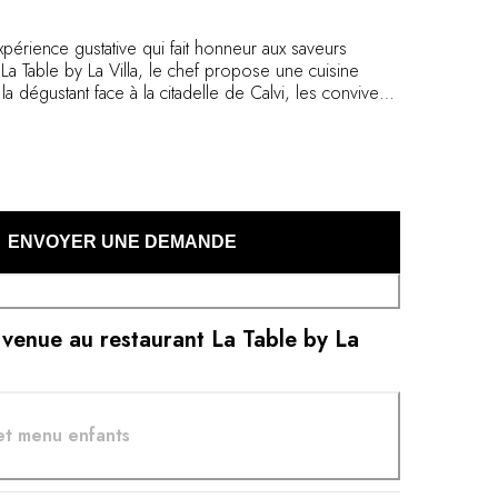
périence gustative qui fait honneur aux saveurs
La Table by La Villa, le chef propose une cuisine
la dégustant face à la citadelle de Calvi, les convives
oyage culinaire dévoilant les richesses
ud de la France.
ENVOYER UNE DEMANDE
 venue au restaurant La Table by La
et menu enfants