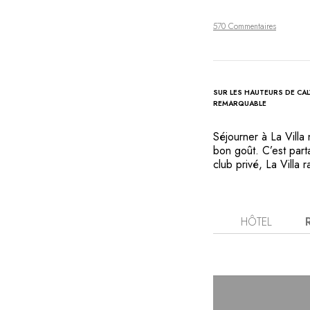
570 Commentaires
SUR LES HAUTEURS DE CAL
REMARQUABLE
Séjourner à La Villa
bon goût. C’est parta
club privé, La Villa
culture. L’art s’invit
l’archet du violonist
joue une formidable 
Calvi, le parfum de 
HÔTEL
chant des cigales, la
stuc que l’on effleur
initiatique face à la c