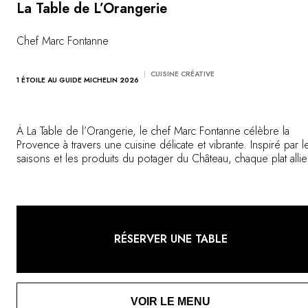
Vous avez une question ?
La Table de L’Orangerie
MAGAZINE
NOS ENGAGEMENTS
Chef Marc Fontanne
CUISINE CRÉATIVE
1 ÉTOILE AU GUIDE MICHELIN 2026
À La Table de l’Orangerie, le chef Marc Fontanne célèbre la
Provence à travers une cuisine délicate et vibrante. Inspiré par l
saisons et les produits du potager du Château, chaque plat allie
couleurs, textures et émotions, dans un cadre baigné de lumièr
véritable ode au terroir et à l’élégance.
RÉSERVER UNE TABLE
VOIR LE MENU