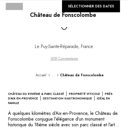
DESTINATIONS
©
SÉLECTIONNER DES DATES
GALERIE
Afrique & Océan Indien
Loading...
Château de Fonscolombe
Amérique Centrale & du Sud
Amérique du Nord
Asie
Europe
Les Caraïbes
Le Puy-Sainte-Réparade
,
France
Moyen-Orient & Egypte
Océanie
1859 Commentaires
Tous nos hôtels et restaurants
ITINÉRAIRES
...
Accueil
Château de Fonscolombe
INSPIRATIONS
Nouveaux hôtels & restaurants
À deux
CHÂTEAU DU XVIIIÈME & PARC CLASSÉ
PROPRIÉTÉ VITICOLE
PRÈS
En famille
D'AIX-EN-PROVENCE
DESTINATION GASTRONOMIQUE
IDÉAL EN
FAMILLE
Restaurants
Spa & bien-être
À quelques kilomètres d’Aix-en-Provence, le Château de
Fonscolombe conjugue l’élégance d’un monument
Proche de la nature
historique du 18ème siècle avec son parc classé et l’art
À la montagne