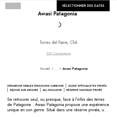
DESTINATIONS
©
SÉLECTIONNER DES DATES
GALERIE
Afrique & Océan Indien
Awasi Patagonia
Amérique Centrale & du Sud
Amérique du Nord
Loading...
Asie
Europe
Les Caraïbes
Torres del Paine
,
Chili
Moyen-Orient & Egypte
Océanie
528 Commentaires
Tous nos hôtels et restaurants
ITINÉRAIRES
...
Accueil
Awasi Patagonia
INSPIRATIONS
Nouveaux hôtels & restaurants
À deux
DÉMARCHE FAIBLES ÉMISSIONS CARBONE
GUIDE SPÉCIALISTES PRIVÉS
En famille
SÉJOUR SUR-MESURE
ALL-INCLUSIVE
RÉSERVE SAUVAGE PRIVÉE
Restaurants
Se retrouver seul, ou presque, face à l’infini des terres
Spa & bien-être
de Patagonie : Awasi Patagonia propose une expérience
Proche de la nature
unique en son genre. Situé dans une réserve privée, un
ensemble de villas indépendantes offre une totale intimité
À la montagne