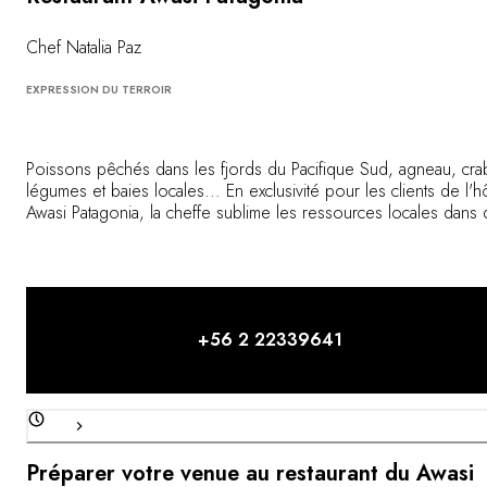
Vous avez une question ?
MAGAZINE
Chef Natalia Paz
NOS ENGAGEMENTS
EXPRESSION DU TERROIR
Poissons pêchés dans les fjords du Pacifique Sud, agneau, cra
légumes et baies locales... En exclusivité pour les clients de l'h
Awasi Patagonia, la cheffe sublime les ressources locales dans
plats créatifs et raffinés, inspirés par les goûts de ses convives,
changement des saisons, et la beauté des paysages.
+56 2 22339641
Préparer votre venue au restaurant du Awasi