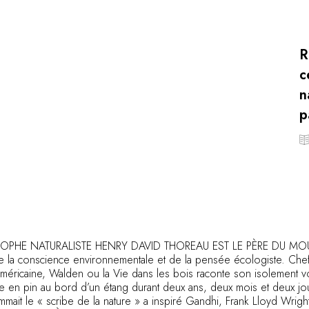
R
c
n
p
SOPHE NATURALISTE HENRY DAVID THOREAU EST LE PÈRE DU M
de la conscience environnementale et de la pensée écologiste. Che
e américaine, Walden ou la Vie dans les bois raconte son isolement v
 en pin au bord d’un étang durant deux ans, deux mois et deux jo
mmait le « scribe de la nature » a inspiré Gandhi, Frank Lloyd Wright