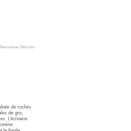
nsylvanie, États-Unis
édrale de roches
les de gris,
es. L’écrivaine
énomène
 le fragile