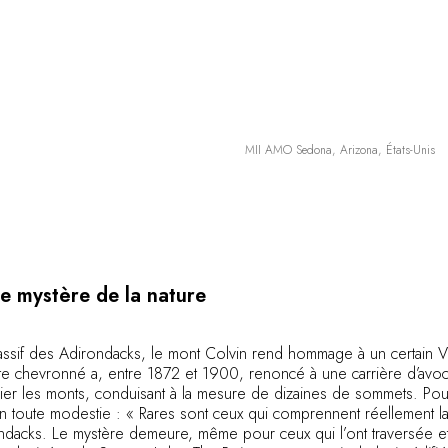
MII AMO Sedona, Arizona, États-Unis
le mystère de la nature
ssif des Adirondacks, le mont Colvin rend hommage à un certain V
ste chevronné a, entre 1872 et 1900, renoncé à une carrière d’avo
ier les monts, conduisant à la mesure de dizaines de sommets. Pour
en toute modestie : « Rares sont ceux qui comprennent réellement l
dacks. Le mystère demeure, même pour ceux qui l’ont traversée et