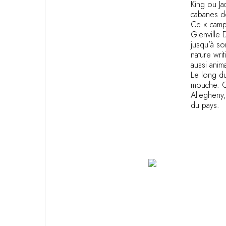
Vous avez une question ?
King ou Ja
MAGAZINE
cabanes de
Ce « camp 
NOS ENGAGEMENTS
Glenville 
jusqu’à so
nature writ
aussi anim
Le long du
mouche. Gr
Allegheny,
du pays.