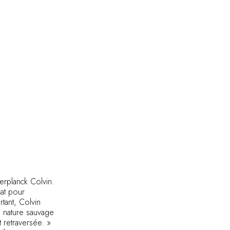
erplanck Colvin.
cat pour
tant, Colvin
a nature sauvage
 retraversée. »