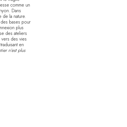
 dresse comme un
canyon. Dans
e de la nature.
e des bases pour
nnexion plus
e des ateliers
e vers des vies
traduisant en
tier n’est plus