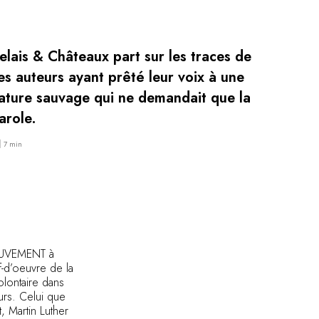
elais & Châteaux part sur les traces de
es auteurs ayant prêté leur voix à une
ature sauvage qui ne demandait que la
arole.
7 min
OUVEMENT à
f-d’oeuvre de la
olontaire dans
urs. Celui que
, Martin Luther