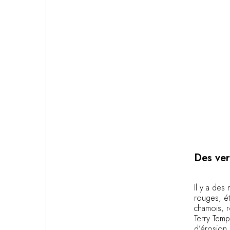
Des ver
Il y a des
rouges, ét
chamois, r
Terry Temp
d’érosion 