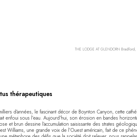
THE LODGE AT GLENDORN Bradford, Pen
tus thérapeutiques
 milliers d’années, le fascinant décor de Boynton Canyon, cette cath
ait enfoui sous l’eau. Aujourd’hui, son érosion en bandes horizonta
ose et brun dessine l’accumulation saisissante des strates géologiqu
est Williams, une grande voix de l’Ouest américain, fait de ce ph
une métaphore des défis que la société doit relever, nous rappelant