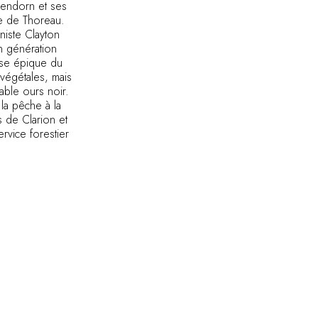
lendorn et ses
ve de Thoreau.
niste Clayton
n génération
ose épique du
s végétales, mais
sable ours noir.
la pêche à la
s de Clarion et
rvice forestier