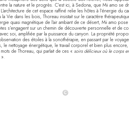
entre la nature et le progrès. C’est ici, à Sedona, que Mii amo se
. L’architecture de cet espace raffiné relie les hôtes à l’énergie du 
la Vie dans les bois, Thoreau insistait sur le caractère thérapeutiqu
ergie quasi magnétique de l’air ambiant de ce désert, Mii amo pos
ôtes s’engagent sur un chemin de découverte personnelle et de co
vec soi, amplifiée par la puissance du canyon. La propriété propos
l’observation des étoiles à la sonothérapie, en passant par le voyag
s, le nettoyage énergétique, le travail corporel et bien plus encore, 
 mots de Thoreau, qui parlait de ces «
soirs délicieux où le corps en
».
©