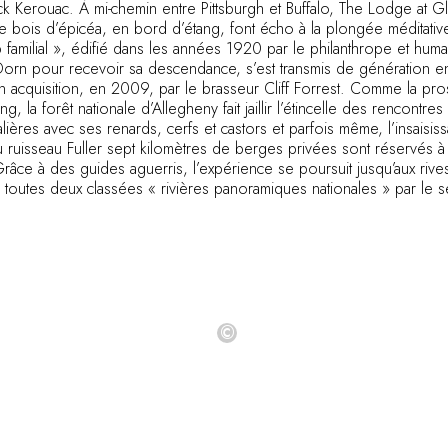
ck Kerouac. À mi-chemin entre Pittsburgh et Buffalo, The Lodge at G
 bois d’épicéa, en bord d’étang, font écho à la plongée méditati
familial », édifié dans les années 1920 par le philanthrope et huma
Dorn pour recevoir sa descendance, s’est transmis de génération e
n acquisition, en 2009, par le brasseur Cliff Forrest. Comme la pr
ing, la forêt nationale d’Allegheny fait jaillir l’étincelle des rencontre
alières avec ses renards, cerfs et castors et parfois même, l’insaisis
 ruisseau Fuller sept kilomètres de berges privées sont réservés à 
âce à des guides aguerris, l’expérience se poursuit jusqu’aux rive
 toutes deux classées « rivières panoramiques nationales » par le se
©