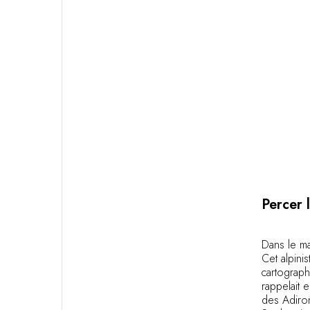
Percer 
Dans le ma
Cet alpini
cartograph
rappelait 
des Adiron