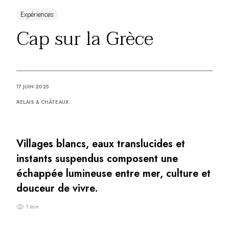
Vous avez une question ?
MAGAZINE
Expériences
NOS ENGAGEMENTS
Cap sur la Grèce
17 JUIN 2025
RELAIS & CHÂTEAUX
Villages blancs, eaux translucides et
instants suspendus composent une
échappée lumineuse entre mer, culture et
douceur de vivre.
1 min