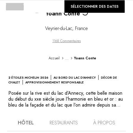
©
SÉLECTIONNER DES DATES
GALERIE
Yoann Conte
Loading...
Veyrier-du-Lac
,
France
1168 Commentaires
...
Accueil
Yoann Conte
2 ÉTOILES MICHELIN 2026
AU BORD DU LAC D'ANNECY
DÉCOR DE
CHALET
APPROVISIONNEMENT RESPONSABLE
Posée sur la rive est du lac d’Annecy, cette belle maison
du début du xxe siècle joue l’harmonie en bleu et or : au
bleu de la façade et du lac que l’on admire depuis sa
terrasse répond le jaune doré du bois qui habille murs et
sols, et du soleil qui illumine les chambres par les
HÔTEL
RESTAURANTS
À PROPOS
grandes baies vitrées. Le décor est intime, et l’ambiance
douce et chaleureuse. Tout autour, la nature resplendit,