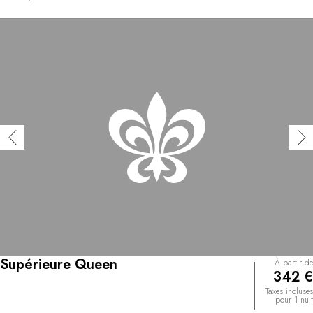
reproductions d’aquarelles vibrantes du peintre
luxembourgeois Sosthène Weiss. Toutes offrent une vue
imprenable sur le parc et la rivière qui le borde, et a
donné son nom à la Villa Pétrusse. La subtile combinaison
entre le passé et le présent qui infuse l’atmosphère de la
maison influence aussi Kim de Dood, le chef du
restaurant Le Lys, qui propose une cuisine de tradition
luxembourgeoise teintée d’influences asiatiques, inspirée
par les saisons.
Supérieure Queen
À partir de
342 €
Taxes incluses
pour 1 nuit