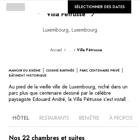
©
SÉLECTIONNER DES DATES
GALERIE
Loading...
Villa Pétrusse
Luxembourg
,
Luxembourg
...
Accueil
Villa Pétrusse
MANOIR DU XIXÈME
CUISINE RAFFINÉE
PARC CENTENAIRE PRIVÉ
BÂTIMENT HISTORIQUE
Au pied de la vieille ville de Luxembourg, niché dans un
parc plus que centenaire dessiné par le célèbre
paysagiste Edouard André, la Villa Pétrusse s’est installée
dans une demeure privée, joyau architectural et
emblématique de la transformation de la ville à la fin
HÔTEL
RESTAURANTS
BIEN-ÊTRE
À PROPOS
du19ème siècle. Voyagez dans le temps grâce à son
élégance raffinée et son lustre d’antan donnant le
sentiment d’une maison de famille habitée par des
amateurs d’art avisés. Les chambres sont décorées de
Nos 22 chambres et suites