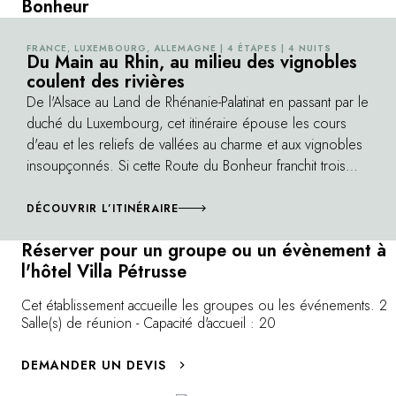
Bonheur
FRANCE, LUXEMBOURG, ALLEMAGNE | 4 ÉTAPES | 4 NUITS
©
Du Main au Rhin, au milieu des vignobles
coulent des rivières
De l'Alsace au Land de Rhénanie-Palatinat en passant par le
duché du Luxembourg, cet itinéraire épouse les cours
d'eau et les reliefs de vallées au charme et aux vignobles
insoupçonnés. Si cette Route du Bonheur franchit trois
pays, la continuité et la douceur de ses paysages
semblent ignorer les frontières. En chemin, on
DÉCOUVRIR L’ITINÉRAIRE
accompagne et on traverse la Sarre, la Moselle puis le
Réserver pour un groupe ou un évènement à
Rhin, découvrant des vignobles et des cépages d'une
l'hôtel Villa Pétrusse
grande richesse. Au bord de l'eau, ce voyage se révèle
tout à la fois bucolique et gourmand.
Cet établissement accueille les groupes ou les événements. 2
Salle(s) de réunion - Capacité d'accueil : 20
DEMANDER UN DEVIS