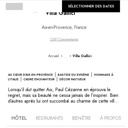
Loading...
©
SÉLECTIONNER DES DATES
GALERIE
Villa Gallici
Aix-en-Provence
,
France
2381 Commentaires
...
Accueil
Villa Gallici
AU CŒUR D'AIX-EN-PROVENCE
BASTIDE DU XVIIIÈME
HOMMAGE À
L'ITALIE
CADRE ENCHANTEUR
DÉCOR FASTUEUX
Lorsqu’il dut quitter Aix, Paul Cézanne en éprouva le
regret, mais sa beauté ne cessa jamais de l’inspirer. Bien
d’autres après lui ont succombé au charme de cette ville
et de l’atmosphère singulière de la Villa Gallici, résidence
florentine. La décoration des chambres, ouvertes sur un
HÔTEL
RESTAURANTS
BIEN-ÊTRE
À PROPOS
jardin empli des parfums de lavande, est somptueuse. La
cuisine rend hommage à la Provence et à l’Italie, à