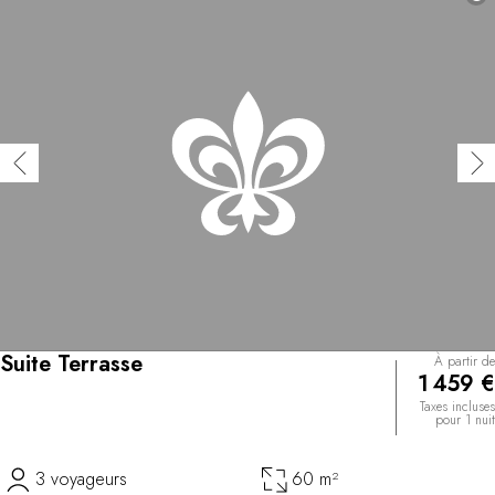
Suite Terrasse
À partir de
1 459 €
Taxes incluses
pour 1 nuit
3 voyageurs
60 m²