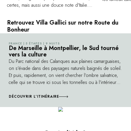
certes, mais aussi une douce note d'Italie.
aux multiples at
L'architecture de la villa et son intérieur
étroites, dem
soigné, donnent à l'ensemble le ton d'un
palais, fontaine
Retrouvez Villa Gallici sur notre Route du
palais florentin déplacé dans un décor
les marchés le
Bonheur
provençal. La décoration fait place aux tissus
est une ville a
damassés, aux velours et aux ciels de lits, aux
découverte de 
FRANCE | 5 ÉTAPES | 9 NUITS
©
bergères et autres meubles d'époque. Un
De Marseille à Montpellier, le Sud tourné
et de ses mon
vers la culture
lieu teinté de romantisme et de préciosité où
l'Horloge ou l
l'on aimera prendre le temps de se
Du Parc national des Calanques aux plaines camarguaises,
Sans oublier d
ressourcer à la lumière d'un soleil toujours
on s'évade dans des paysages naturels baignés de soleil.
terrasses de c
présent.
Et puis, rapidement, on vient chercher l'ombre salvatrice,
Mirabeau, les 
celle qui se trouve ici sous les tonnelles ou à l'intérieur
des galeries ou des musées. Entre Marseille et
Montpellier, l'art se décline avec raffinement et passion.
DÉCOUVRIR L’ITINÉRAIRE
Tourné vers de nouvelles architectures, l'art contemporain,
la photographie ou le théâtre. Marseille, Aix-en-Provence,
Avignon ou Arles sont des villes magnifiques qui ont su
associer art de vivre et culture.