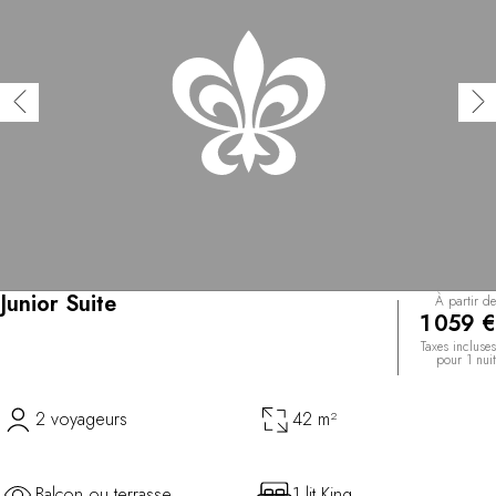
Junior Suite
À partir de
1 059 €
Taxes incluses
pour 1 nuit
2 voyageurs
42 m²
Balcon ou terrasse
1 lit King