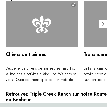
©
Chiens de traineau
Transhuma
L'expérience chiens de traineau est inscrit sur
La transhumanc
la liste des « activités à faire une fois dans sa
activité estival
vie ». Quoi de mieux que les sommets des
cavaliers de to
Rocheuses, sous le ciel infini du Montana,
leur rêve ulti
pour faire cette expérience palpitante ?
l'ancienne, av
Retrouvez Triple Creek Ranch sur notre Route
Apprenez à atteler les chiens et à conduire
la vallée de S
du Bonheur
votre propre traîneau, ou installez-vous
Montana. Chaus