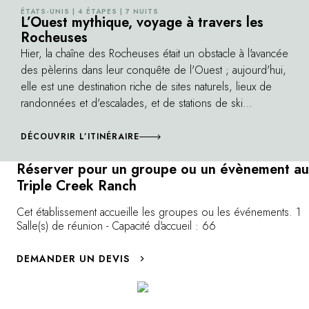
tranquillement à l'arrière pour profiter de la
journée en sel
ÉTATS-UNIS | 4 ÉTAPES | 7 NUITS
©
balade.
L’Ouest mythique, voyage à travers les
déplacer les t
Rocheuses
pâturages en b
Hier, la chaîne des Rocheuses était un obstacle à l'avancée
de montagnes s
des pèlerins dans leur conquête de l'Ouest ; aujourd'hui,
elle est une destination riche de sites naturels, lieux de
randonnées et d'escalades, et de stations de ski
prestigieuses. Entre les Grandes Plaines du Montana
surnommé " Big Sky Country " (Pays du Grand Ciel), le
DÉCOUVRIR L’ITINÉRAIRE
Wyoming, ses nuances de couleurs, son écosystème
Réserver pour un groupe ou un évènement au
préservé, ses grizzlis et ses mooses (élans) et le
Triple Creek Ranch
Colorado, ses canyons, vallées et montagnes enneigées,
la chaîne des Rocheuses s'est réinventé en paradis ultime
Cet établissement accueille les groupes ou les événements. 1
pour tous les amateurs de grands espaces…
Salle(s) de réunion - Capacité d'accueil : 66
DEMANDER UN DEVIS