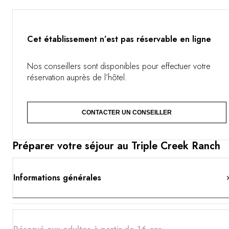
programme est toujours aussi réjouissant dans ce
Western grandeur nature. Pêche à la truite dans des
torrents de première qualité, expéditions à cheval,
dégustation de vins, chevauchée authentique à la
Cet établissement n’est pas réservable en ligne
conduite d'un troupeau de bétail, voilà quelques-unes
des expériences à vivre au Triple Creek Ranch.
Nos conseillers sont disponibles pour effectuer votre
réservation auprès de l’hôtel.
CONTACTER UN CONSEILLER
Préparer votre séjour au Triple Creek Ranch
Informations générales