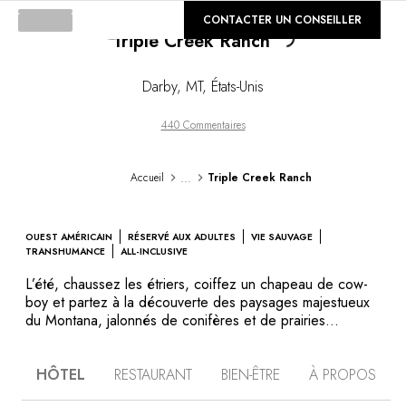
©
CONTACTER UN CONSEILLER
GALERIE
Loading...
Triple Creek Ranch
Darby
,
MT
,
États-Unis
440 Commentaires
...
Accueil
Triple Creek Ranch
OUEST AMÉRICAIN
RÉSERVÉ AUX ADULTES
VIE SAUVAGE
TRANSHUMANCE
ALL-INCLUSIVE
L’été, chaussez les étriers, coiffez un chapeau de cow-
boy et partez à la découverte des paysages majestueux
du Montana, jalonnés de conifères et de prairies
couvertes de fleurs sauvages. L’hiver, dévalez à ski les
pistes des Rocheuses, dirigez vous-même les chiens de
HÔTEL
RESTAURANT
BIEN-ÊTRE
À PROPOS
traîneau, ou accordez-vous un massage romantique en
duo. Les plaisirs changent au fil des saisons, mais le