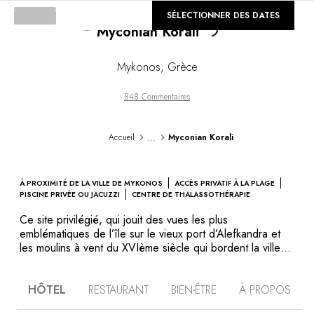
Loading...
©
SÉLECTIONNER DES DATES
GALERIE
Myconian Korali
Mykonos
,
Grèce
848 Commentaires
...
Accueil
Myconian Korali
À PROXIMITÉ DE LA VILLE DE MYKONOS
ACCÈS PRIVATIF À LA PLAGE
PISCINE PRIVÉE OU JACUZZI
CENTRE DE THALASSOTHÉRAPIE
Ce site privilégié, qui jouit des vues les plus
emblématiques de l’île sur le vieux port d’Alefkandra et
les moulins à vent du XVIème siècle qui bordent la ville
de Mykonos, fut choisi par George Datyklides pour y
bâtir son premier hôtel, en 1979. Rénové par son plus
HÔTEL
RESTAURANT
BIEN-ÊTRE
À PROPOS
jeune fils et héritier, le Korali est un hôtel de charme
luxueux inspiré tant par son pedigree de premier