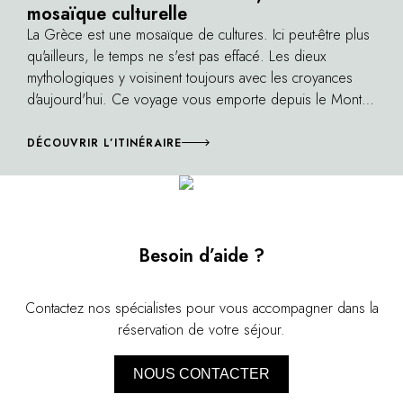
mosaïque culturelle
Mykonos illumi
La Grèce est une mosaïque de cultures. Ici peut-être plus
qu'ailleurs, le temps ne s'est pas effacé. Les dieux
mythologiques y voisinent toujours avec les croyances
d'aujourd'hui. Ce voyage vous emporte depuis le Mont
Athos jusqu'au palais du roi Minos. Un voyage tout à la
fois archéologique, touristique, culturel et spirituel. Que
DÉCOUVRIR L’ITINÉRAIRE
ce soit à Thessalonique, sur la sublime île de Mykonos ou
la grande île de Crète, ce voyage donne envie de (re)lire
L'Odyssée sur les eaux cristallines de la mer Égée.
Besoin d’aide ?
Contactez nos spécialistes pour vous accompagner dans la
réservation de votre séjour.
NOUS CONTACTER