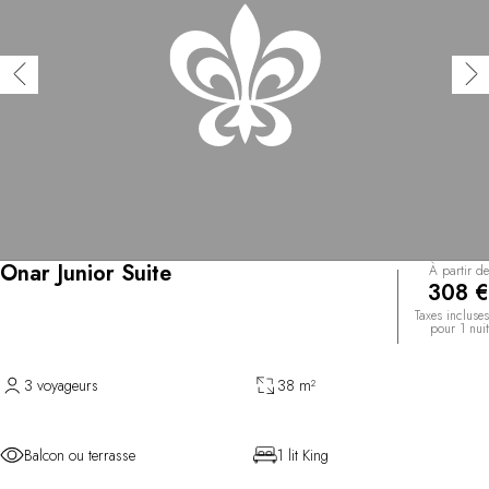
Onar Junior Suite
À partir de
308 €
Taxes incluses
pour 1 nuit
3 voyageurs
38 m²
Balcon ou terrasse
1 lit King