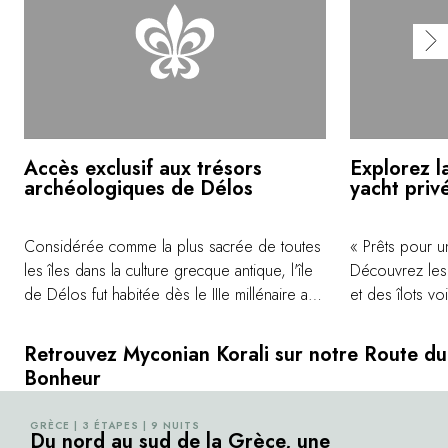
Accès exclusif aux trésors
Explorez l
archéologiques de Délos
yacht priv
Considérée comme la plus sacrée de toutes
« Prêts pour u
les îles dans la culture grecque antique, l'île
Découvrez les
de Délos fut habitée dès le IIIe millénaire av.
et des îlots vo
J.-C. Aujourd'hui vaste parc archéologique,
Dragonisi ou 
elle est inscrite au patrimoine mondial de
gastronomique
Retrouvez Myconian Korali sur notre Route du
l'UNESCO. Nous proposons à nos clients
L'après-midi, 
Bonheur
un accès privilégié à ce site archéologique et
bateau et faite
une visite privée avec un guide.
soleil. Enfin, 
GRÈCE | 3 ÉTAPES | 9 NUITS
©
Du nord au sud de la Grèce, une
magnifique. Au