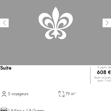
Suite
À partir de
608 €
Taxes incluses
pour 1 nuit
5 voyageurs
79 m²
1 lit King + 1 lit Queen