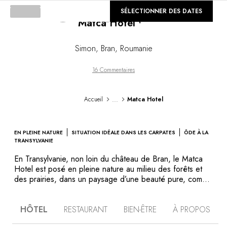
©
SÉLECTIONNER DES DATES
GALERIE
Matca Hotel
Simon, Bran
,
Roumanie
16 Commentaires
...
Accueil
Matca Hotel
EN PLEINE NATURE
SITUATION IDÉALE DANS LES CARPATES
ÔDE À LA
TRANSYLVANIE
En Transylvanie, non loin du château de Bran, le Matca
Hotel est posé en pleine nature au milieu des forêts et
des prairies, dans un paysage d’une beauté pure, comme
préservée, à l’écart de la civilisation. Cette solide ferme
traditionnelle parfaitement intégrée à l’environnement
HÔTEL
RESTAURANT
BIEN-ÊTRE
À PROPOS
porte la promesse d’un séjour sous le signe de
l’authenticité. Dans de grandes dépendances aux toits