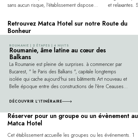
sans aucun risque, l'établissement dispose
et relaxantes.
d'un observatoire privé qui se dresse dans
à merveille con
une magnifique forêt sur la route de
certaines doule
Retrouvez Matca Hotel sur notre Route du
Sighisoara. C'est l'occasion d'observer les
rhumatismes. P
Bonheur
ours qui s'ébattent librement dans leur habitat
détente à l'ex
naturel. Une expérience exceptionnelle. Un
le spectacle g
ROUMANIE | 2 ÉTAPES | 4 NUITS
©
moment inoubliable.
Roumanie, âme latine au cœur des
montagnes ale
Balkans
La Roumanie est pleine de surprises. à commencer par
Bucarest, " le Paris des Balkans ", capitale longtemps
isolée qui cache aujourd'hui ses bâtiments Art nouveau et
Belle époque entre des constructions de l'ère Ceausescu
et autres gratte-ciel modernes. Dès que l'on quitte la
métropole, on découvre un pays ancré dans ses
DÉCOUVRIR L’ITINÉRAIRE
traditions, où les charrettes et ânes bâtés partagent les
Réserver pour un groupe ou un évènement au
routes avec les automobilistes. Comment ne pas être
Matca Hotel
séduit par ce pays de traditions et de légendes qui nous
mènent jusqu'au château de Bran et l'ombre du comte de
Cet établissement accueille les groupes ou les événements. 1