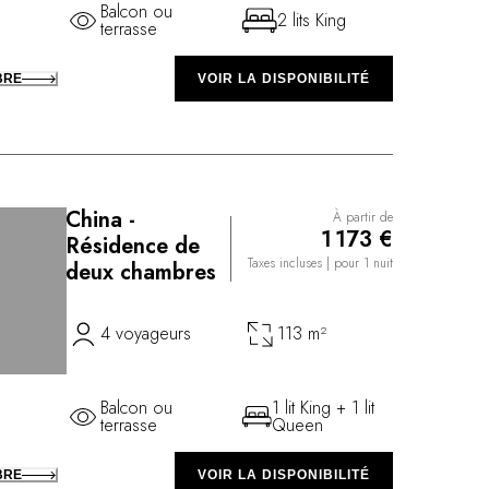
Balcon ou
2 lits King
terrasse
BRE
VOIR LA DISPONIBILITÉ
China -
À partir de
1 173 €
Résidence de
Taxes incluses
| pour 1 nuit
deux chambres
4 voyageurs
113 m²
Balcon ou
1 lit King + 1 lit
terrasse
Queen
BRE
VOIR LA DISPONIBILITÉ