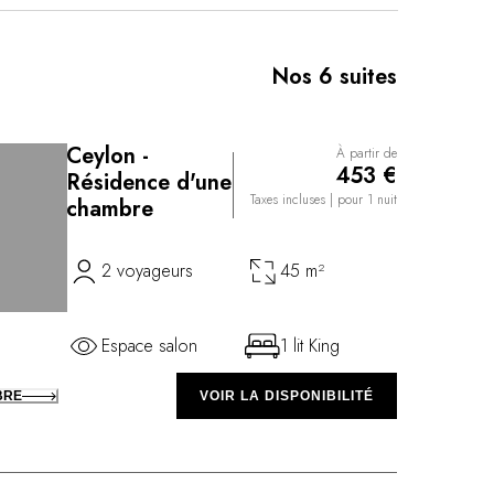
t nombre de suites indépendantes. Chacune évoque
 de Marco Polo vers la Chine, dans un décor
ériaux nobles.
Nos 6 suites
Ceylon -
À partir de
453 €
Résidence d'une
Taxes incluses
| pour 1 nuit
chambre
2 voyageurs
45 m²
Espace salon
1 lit King
BRE
VOIR LA DISPONIBILITÉ