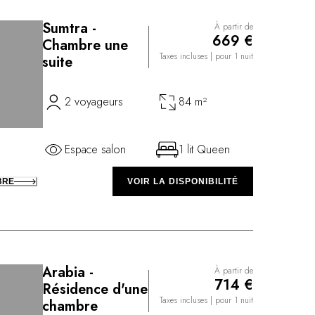
Sumtra -
À partir de
669 €
Chambre une
Taxes incluses
| pour 1 nuit
suite
2 voyageurs
84 m²
Espace salon
1 lit Queen
BRE
VOIR LA DISPONIBILITÉ
Arabia -
À partir de
714 €
Résidence d'une
Taxes incluses
| pour 1 nuit
chambre