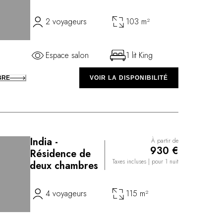
2 voyageurs
103 m²
Espace salon
1 lit King
BRE
VOIR LA DISPONIBILITÉ
India -
À partir de
930 €
Résidence de
Taxes incluses
| pour 1 nuit
deux chambres
4 voyageurs
115 m²