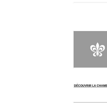
aujourd’hui un peti
une étape du voyage
harmonieux, aux mat
DÉCOUVRIR LA CHAM