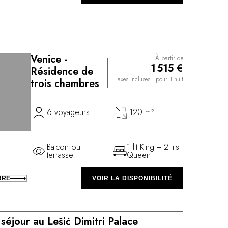
Venice -
À partir de
1 515 €
Résidence de
Taxes incluses
| pour 1 nuit
trois chambres
6 voyageurs
120 m²
Balcon ou
1 lit King + 2 lits
terrasse
Queen
BRE
VOIR LA DISPONIBILITÉ
séjour au Lešić Dimitri Palace