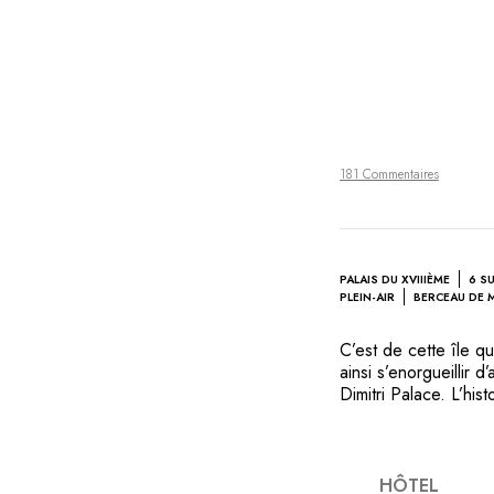
181 Commentaires
PALAIS DU XVIIIÈME
6 S
PLEIN-AIR
BERCEAU DE 
C’est de cette île q
ainsi s’enorgueillir 
Dimitri Palace. L’his
famille Lešić, de ri
mitoyennes afin de c
soigneuse a permis 
préservant son caract
HÔTEL