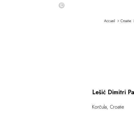
©
Accueil
Croatie
Lešić Dimitri P
Korčula
,
Croatie