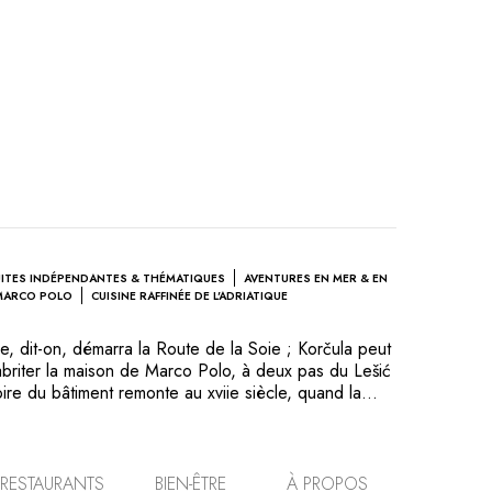
UITES INDÉPENDANTES & THÉMATIQUES
AVENTURES EN MER & EN
MARCO POLO
CUISINE RAFFINÉE DE L'ADRIATIQUE
ue, dit-on, démarra la Route de la Soie ; Korčula peut
d’abriter la maison de Marco Polo, à deux pas du Lešić
toire du bâtiment remonte au xviie siècle, quand la
ches propriétaires et marchands, réunit des maisons
réer un palais digne de sa position. Sa rénovation
d’apporter quelques touches contemporaines tout en
ère historique et son plan d’origine, pour offrir
RESTAURANTS
BIEN-ÊTRE
À PROPOS