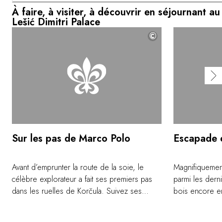
À faire, à visiter, à découvrir en séjournant au
Lešić Dimitri Palace
©
Sur les pas de Marco Polo
Escapade 
Avant d’emprunter la route de la soie, le
Magnifiquement
célèbre explorateur a fait ses premiers pas
parmi les derni
dans les ruelles de Korčula. Suivez ses
bois encore en 
traces pour admirer les détails du style
Korčula. Autre
gothique flamboyant des palais, ou les
construction na