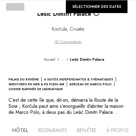
©
SÉLECTIONNER DES DATES
GALERIE
Loading...
Lešić Dimitri Palace
Korčula
,
Croatie
181 Commentaires
...
Accueil
Lešić Dimitri Palace
PALAIS DU XVIIIÈME
6 SUITES INDÉPENDANTES & THÉMATIQUES
AVENTURES EN MER & EN PLEIN-AIR
BERCEAU DE MARCO POLO
CUISINE RAFFINÉE DE L'ADRIATIQUE
C’est de cette île que, dit-on, démarra la Route de la
Soie ; Korčula peut ainsi s’enorgueillir d’abriter la maison
de Marco Polo, à deux pas du Lešić Dimitri Palace.
L’histoire du bâtiment remonte au xviie siècle, quand la
famille Lešić, de riches propriétaires et marchands, réunit
HÔTEL
RESTAURANTS
BIEN-ÊTRE
À PROPOS
des maisons mitoyennes afin de créer un palais digne de