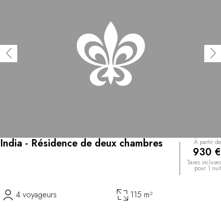
India - Résidence de deux chambres
À partir de
930 €
Taxes incluses
pour 1 nuit
4 voyageurs
115 m²