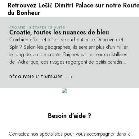
œuvres du Tintoret dans la cathédrale Saint-
un cadre raffin
Retrouvez Lešić Dimitri Palace sur notre Rout
Marc. En voiture ou à pied, il est très facile
voisines et plo
du Bonheur
d’explorer l’île, ses villages aux petites rues
de l’Adriatiqu
étroites, et ses collines couvertes de
repas gastrono
CROATIE | 5 ÉTAPES | 5 NUITS
©
Croatie, toutes les nuances de bleu
vignobles - ne manquez pas de goûter le vin
douceur de viv
Combien d'îles et d'îlots se cachent entre Dubrovnik et
local, corsé et savoureux.
pêche tradition
Split ? Selon les géographes, ils seraient plus d'un millier
vent.
le long de la côte croate. Baignés par les eaux cristallines
de l'Adriatique, ces rivages regorgent de petits paradis
préservés, qui s'égrènent progressivement sur le littoral
dalmate. Entre mer et montagne, cette Route du Bonheur
DÉCOUVRIR L’ITINÉRAIRE
prend des airs d'Odyssée, à la recherche des vestiges
d'un passé chargé d'art et d'histoire, mais aussi de plaisirs
de baignade au bord de plages de sable blanc et de
criques confidentielles.
Besoin d’aide ?
Contactez nos spécialistes pour vous accompagner dans la