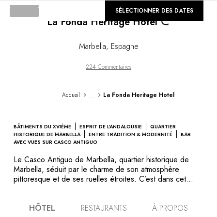
©
SÉLECTIONNER DES DATES
GALERIE
La Fonda Heritage Hotel
Loading...
Marbella
,
Espagne
224 Commentaires
...
Accueil
La Fonda Heritage Hotel
BÂTIMENTS DU XVIÈME
ESPRIT DE L'ANDALOUSIE
QUARTIER
HISTORIQUE DE MARBELLA
ENTRE TRADITION & MODERNITÉ
BAR
AVEC VUES SUR CASCO ANTIGUO
Le Casco Antiguo de Marbella, quartier historique de
Marbella, séduit par le charme de son atmosphère
pittoresque et de ses ruelles étroites. C’est dans cet
écrin que se loge La Fonda Heritage Hotel, boutique
hôtel d’exception qui vous accueille dans trois bâtiments
HÔTEL
RESTAURANTS
À PROPOS
historiques du XVIème siècle ayant conservé leur