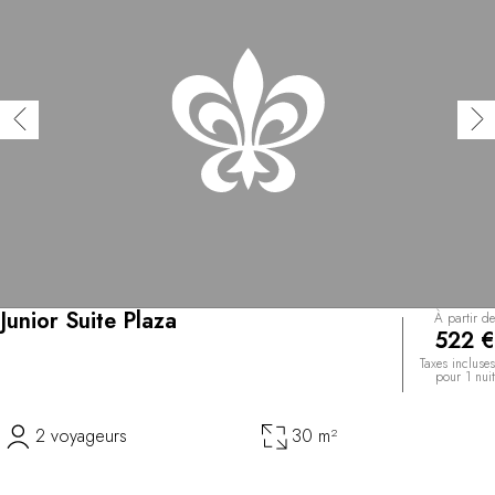
Junior Suite Plaza
À partir de
522 €
Taxes incluses
pour 1 nuit
2 voyageurs
30 m²