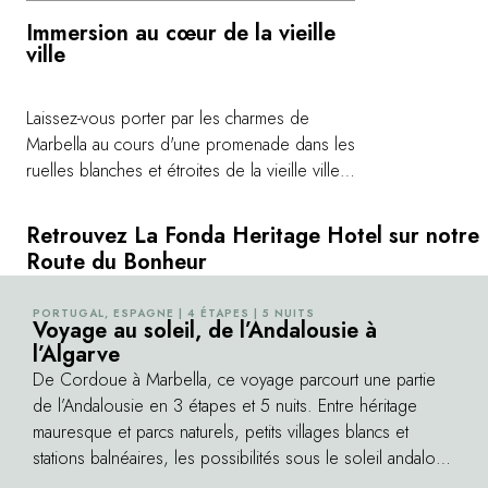
Immersion au cœur de la vieille
ville
Laissez-vous porter par les charmes de
Marbella au cours d'une promenade dans les
ruelles blanches et étroites de la vieille ville.
Durant deux heures, vous écoutez le récit
fascinant de votre guide local, qui vous
Retrouvez La Fonda Heritage Hotel sur notre
livrera tous les secrets de cette médina
Route du Bonheur
arabe-andalouse à l'histoire unique. Une
balade ponctuée d'anecdotes curieuses qui
PORTUGAL, ESPAGNE | 4 ÉTAPES | 5 NUITS
©
vous fait découvrir une nouvelle facette de la
Voyage au soleil, de l’Andalousie à
l’Algarve
capitale de la Costa del Sol.
De Cordoue à Marbella, ce voyage parcourt une partie
de l’Andalousie en 3 étapes et 5 nuits. Entre héritage
mauresque et parcs naturels, petits villages blancs et
stations balnéaires, les possibilités sous le soleil andalou
semblent sans limite…