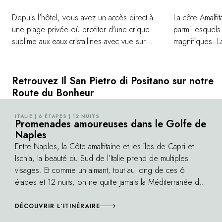
Depuis l'hôtel, vous avez un accès direct à
La côte Amalfit
une plage privée où profiter d'une crique
parmi lesquels
sublime aux eaux cristallines avec vue sur
magnifiques. L
Positano. L'ascenseur creusé à même la
la falaise, off
falaise vous transporte du hall de l'entrée
Ceux de la vil
vers ce petit coin de paradis en quelques
appartenu à un
Retrouvez Il San Pietro di Positano sur notre
secondes. Dans ce décor idyllique, un
marchands de la
Route du Bonheur
solarium, un restaurant et un bar au bord de
exceptionnels. 
l'eau offrent le cadre idéal pour savourer la
aménagés en t
ITALIE | 6 ÉTAPES | 12 NUITS
©
Promenades amoureuses dans le Golfe de
beauté de la côte Amalfitaine en toute
couper le souf
Naples
quiétude. Au loin, vous apercevrez les
Le paysage a d'
Entre Naples, la Côte amalfitaine et les îles de Capri et
faraglioni, quatre pics rocheux emblématiques
Wagner qui a 
Ischia, la beauté du Sud de l’Italie prend de multiples
de l'île de Capri qui se dressent fièrement
séjour à Ravello
visages. Et comme un aimant, tout au long de ces 6
au-dessus de la mer.
Ruffolo accueil
étapes et 12 nuits, on ne quitte jamais la Méditerranée des
hommage au co
yeux.
DÉCOUVRIR L’ITINÉRAIRE