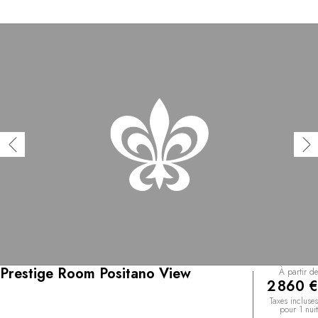
Prestige Room Positano View
À partir de
2 860 €
Taxes incluses
pour 1 nuit