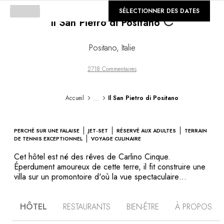
©
Loading...
SÉLECTIONNER DES DATES
GALERIE
Il San Pietro di Positano
Positano
,
Italie
2718 Commentaires
...
Accueil
Il San Pietro di Positano
PERCHÉ SUR UNE FALAISE
JET-SET
RÉSERVÉ AUX ADULTES
TERRAIN
DE TENNIS EXCEPTIONNEL
VOYAGE CULINAIRE
Cet hôtel est né des rêves de Carlino Cinque.
Éperdument amoureux de cette terre, il fit construire une
villa sur un promontoire d'où la vue spectaculaire
embrasse Praiano, Positano, la côte et les rochers de
Capri. Avec le temps, le rêve a grandi, et l’hôtel aussi.
HÔTEL
RESTAURANTS
BIEN-ÊTRE
À PROPOS
Ses nombreuses chambres jouissent aujourd'hui toutes
d’une terrasse et d’une vue splendide sur la mer. Les