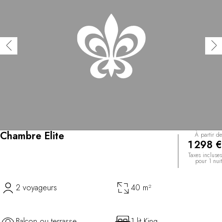
Chambre Elite
À partir de
1 298 €
Taxes incluses
pour 1 nuit
2 voyageurs
40 m²
Balcon ou terrasse
1 lit King