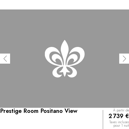
Prestige Room Positano View
À partir de
2 739 €
Taxes incluses
pour 1 nuit