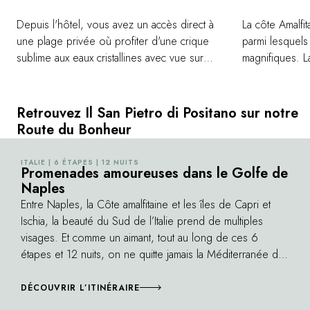
Depuis l'hôtel, vous avez un accès direct à
La côte Amalfit
une plage privée où profiter d'une crique
parmi lesquels
sublime aux eaux cristallines avec vue sur
magnifiques. L
Positano. L'ascenseur creusé à même la
la falaise, off
falaise vous transporte du hall de l'entrée
Ceux de la vil
vers ce petit coin de paradis en quelques
appartenu à un
Retrouvez Il San Pietro di Positano sur notre
secondes. Dans ce décor idyllique, un
marchands de la
Route du Bonheur
solarium, un restaurant et un bar au bord de
exceptionnels. 
l'eau offrent le cadre idéal pour savourer la
aménagés en t
ITALIE | 6 ÉTAPES | 12 NUITS
©
Promenades amoureuses dans le Golfe de
beauté de la côte Amalfitaine en toute
couper le souf
Naples
quiétude. Au loin, vous apercevrez les
Le paysage a d'
Entre Naples, la Côte amalfitaine et les îles de Capri et
faraglioni, quatre pics rocheux emblématiques
Wagner qui a 
Ischia, la beauté du Sud de l’Italie prend de multiples
de l'île de Capri qui se dressent fièrement
séjour à Ravello
visages. Et comme un aimant, tout au long de ces 6
au-dessus de la mer.
Ruffolo accueil
étapes et 12 nuits, on ne quitte jamais la Méditerranée des
hommage au co
yeux.
DÉCOUVRIR L’ITINÉRAIRE