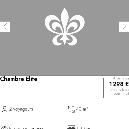
Chambre Elite
À partir de
1 298 €
Taxes incluses
pour 1 nuit
2 voyageurs
40 m²
Balcon ou terrasse
1 lit King