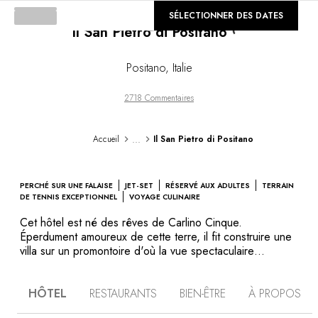
©
SÉLECTIONNER DES DATES
GALERIE
Il San Pietro di Positano
Loading...
Positano
,
Italie
2718 Commentaires
...
Accueil
Il San Pietro di Positano
PERCHÉ SUR UNE FALAISE
JET-SET
RÉSERVÉ AUX ADULTES
TERRAIN
DE TENNIS EXCEPTIONNEL
VOYAGE CULINAIRE
Cet hôtel est né des rêves de Carlino Cinque.
Éperdument amoureux de cette terre, il fit construire une
villa sur un promontoire d'où la vue spectaculaire
embrasse Praiano, Positano, la côte et les rochers de
Capri. Avec le temps, le rêve a grandi, et l’hôtel aussi.
HÔTEL
RESTAURANTS
BIEN-ÊTRE
À PROPOS
Ses nombreuses chambres jouissent aujourd'hui toutes
d’une terrasse et d’une vue splendide sur la mer. Les