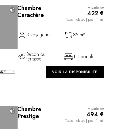
Chambre
À partir de
©
©
422 €
Caractère
Taxes incluses
| pour 1 nuit
3 voyageurs
35 m²
Balcon ou
1 lit double
terrasse
BRE
VOIR LA DISPONIBILITÉ
Chambre
À partir de
©
©
494 €
Prestige
Taxes incluses
| pour 1 nuit