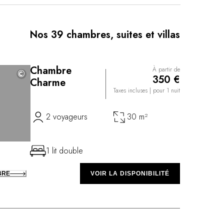
uisines datant de 1750. Enfin, la cave propose un
0 références parmi les plus illustres vins de
Nos 39 chambres, suites et villas
Chambre
À partir de
©
©
350 €
Charme
Taxes incluses
| pour 1 nuit
2 voyageurs
30 m²
1 lit double
BRE
VOIR LA DISPONIBILITÉ