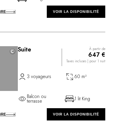
BRE
VOIR LA DISPONIBILITÉ
Suite
À partir de
©
©
647 €
Taxes incluses
| pour 1 nuit
3 voyageurs
60 m²
Balcon ou
1 lit King
terrasse
BRE
VOIR LA DISPONIBILITÉ