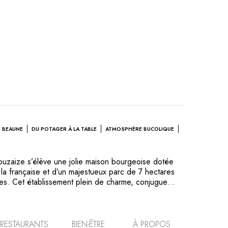
E BEAUNE
DU POTAGER À LA TABLE
ATMOSPHÈRE BUCOLIQUE
Bouzaize s’élève une jolie maison bourgeoise dotée
à la française et d’un majestueux parc de 7 hectares
es. Cet établissement plein de charme, conjugue
n et modernité, au coeur du prestigieux vignoble de la
restaurant gastronomique, le chef élabore une
le remise au goût du jour. Le potager permet de
mple et délicieuse du Bistrot du Bord de l’Eau, situé
RESTAURANTS
BIEN-ÊTRE
À PROPOS