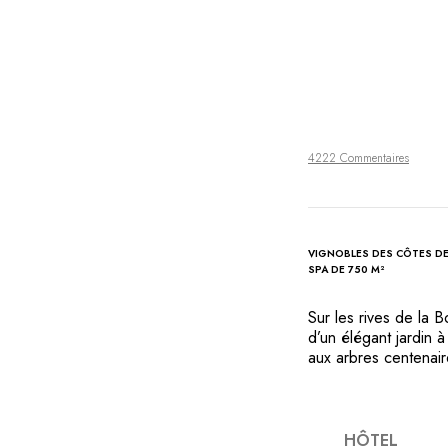
4222 Commentaires
VIGNOBLES DES CÔTES D
SPA DE 750 M²
Sur les rives de la 
d’un élégant jardin 
aux arbres centenair
adroitement traditio
Côte de Beaune. Au 
cuisine traditionnel
composer la carte si
HÔTEL