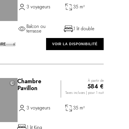
3 voyageurs
35 m²
Balcon ou
1 lit double
terrasse
BRE
VOIR LA DISPONIBILITÉ
Chambre
À partir de
©
©
584 €
Pavillon
Taxes incluses
| pour 1 nuit
3 voyageurs
35 m²
1 lit King