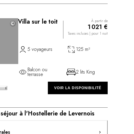
Villa sur le toit
À partir de
©
©
1 021 €
Taxes incluses
| pour 1 nuit
5 voyageurs
125 m²
Balcon ou
2 lits King
terrasse
VOIR LA DISPONIBILITÉ
séjour à l'Hostellerie de Levernois
rales