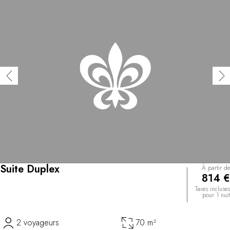
Suite Duplex
À partir de
814 €
Taxes incluses
pour 1 nuit
2 voyageurs
70 m²