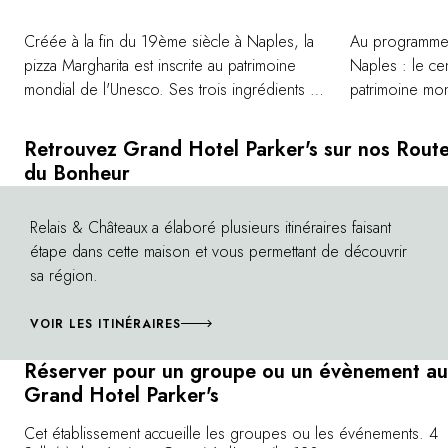
Créée à la fin du 19ème siècle à Naples, la
Au programme
pizza Margharita est inscrite au patrimoine
Naples : le ce
mondial de l'Unesco. Ses trois ingrédients :
patrimoine mo
basilic, mozzarella et tomate ; représentent
étroites ruelle
les couleurs du drapeau italien. L'hôtel
quartiers aux p
Retrouvez Grand Hotel Parker's sur nos Rout
propose d'apprendre à préparer ce plat
sont prévus po
du Bonheur
selon la recette de Salvatore et Francesco
limoncello et 
Salvo, créateurs de la « 7ème meilleure pizza
authentique ca
Relais & Châteaux a élaboré plusieurs itinéraires faisant
©
d'Italie » !
étape dans cette maison et vous permettant de découvrir
sa région.
VOIR LES ITINÉRAIRES
Réserver pour un groupe ou un évènement au
Grand Hotel Parker's
Cet établissement accueille les groupes ou les événements. 4