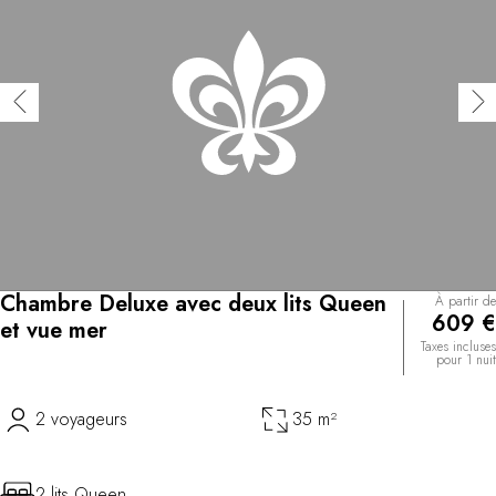
Chambre Deluxe avec deux lits Queen
À partir de
609 €
et vue mer
Taxes incluses
pour 1 nuit
2 voyageurs
35 m²
2 lits Queen