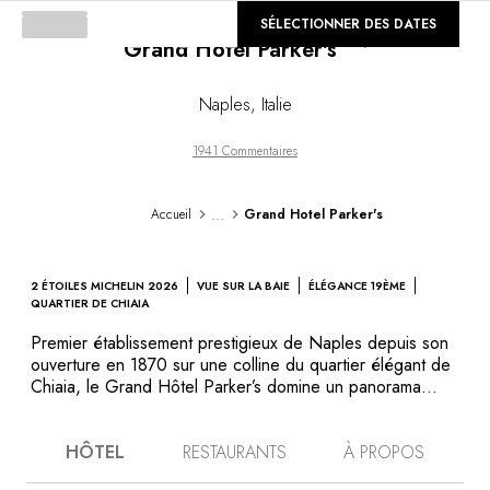
©
SÉLECTIONNER DES DATES
GALERIE
Grand Hotel Parker's
Loading...
Naples
,
Italie
1941 Commentaires
...
Accueil
Grand Hotel Parker's
2 ÉTOILES MICHELIN 2026
VUE SUR LA BAIE
ÉLÉGANCE 19ÈME
QUARTIER DE CHIAIA
Premier établissement prestigieux de Naples depuis son
ouverture en 1870 sur une colline du quartier élégant de
Chiaia, le Grand Hôtel Parker’s domine un panorama
d’exception. A droite, la pointe de Posillipo, à gauche,
au-delà du Vésuve, la ville de Sorrente et, dans le
HÔTEL
RESTAURANTS
À PROPOS
lointain, les îles d’Ischia et de Capri qui s’offrent aux
hôtes pour une escapade insulaire… Avec leur parquet