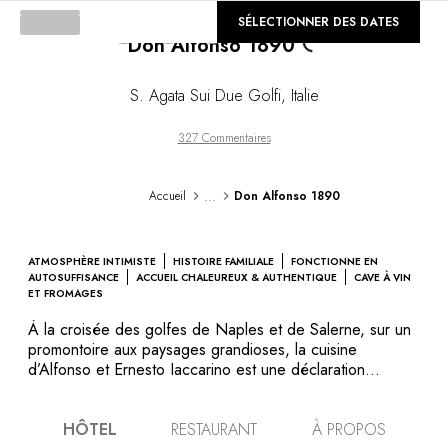
©
SÉLECTIONNER DES DATES
GALERIE
Don Alfonso 1890
Loading...
S. Agata Sui Due Golfi
,
Italie
327 Commentaires
...
Accueil
Don Alfonso 1890
ATMOSPHÈRE INTIMISTE
HISTOIRE FAMILIALE
FONCTIONNE EN
AUTOSUFFISANCE
ACCUEIL CHALEUREUX & AUTHENTIQUE
CAVE À VIN
ET FROMAGES
À la croisée des golfes de Naples et de Salerne, sur un
promontoire aux paysages grandioses, la cuisine
d’Alfonso et Ernesto Iaccarino est une déclaration
d’amour à ce coin d’Italie jalonné de citronniers, de
vignes, d’oliviers et de vestiges antiques. Utilisant les
HÔTEL
RESTAURANT
À PROPOS
produits frais de sa propre ferme, Le Peracciole,