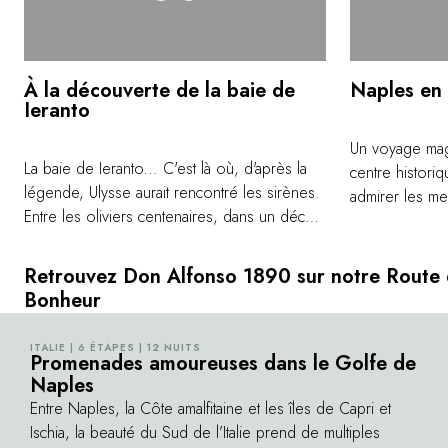
À la découverte de la baie de
Naples en
Ieranto
Un voyage mag
La baie de Ieranto... C'est là où, d'après la
centre histor
légende, Ulysse aurait rencontré les sirènes.
admirer les mer
Entre les oliviers centenaires, dans un décor
millénaire.
d'une beauté infinie, les traces de notre
histoire : tout en haut, la grotte Delle Noglie,
Retrouvez Don Alfonso 1890 sur notre Route
où l'on a découvert les traces de colonies
Bonheur
primitives ; le long de la baie, des vestiges
d'origine romaine ; sur la crête, une tour
ITALIE | 6 ÉTAPES | 12 NUITS
©
d'observation du XVIe siècle construite pour
Promenades amoureuses dans le Golfe de
Naples
repérer les navires sarrasins ; en bas, un site
archéologique industriel ouvert à la visite
Entre Naples, la Côte amalfitaine et les îles de Capri et
grâce aux volontaires du FAI (fondation
Ischia, la beauté du Sud de l’Italie prend de multiples