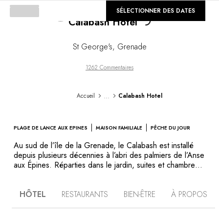
©
SÉLECTIONNER DES DATES
GALERIE
Loading...
Calabash Hotel
St George's
,
Grenade
1262 Commentaires
...
Accueil
Calabash Hotel
PLAGE DE LANCE AUX EPINES
MAISON FAMILIALE
PÊCHE DU JOUR
Au sud de l’île de la Grenade, le Calabash est installé
depuis plusieurs décennies à l’abri des palmiers de l’Anse
aux Épines. Réparties dans le jardin, suites et chambres
sont agréablement décorées dans un style classique
caribéen, et s’ouvrent sur la végétation et le sable
HÔTEL
RESTAURANTS
BIEN-ÊTRE
À PROPOS
immaculé de la plage. Le spa, les deux restaurants – un
sur la plage, un gastronomique – et les activités
proposées n’ont pas fait perdre à l’hôtel son caractère