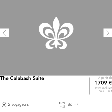
The Calabash Suite
À partir de
1 709 €
Taxes incluses
pour 1 nuit
2 voyageurs
186 m²