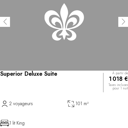
Superior Deluxe Suite
À partir de
1 018 €
Taxes incluses
pour 1 nuit
2 voyageurs
101 m²
1 lit King