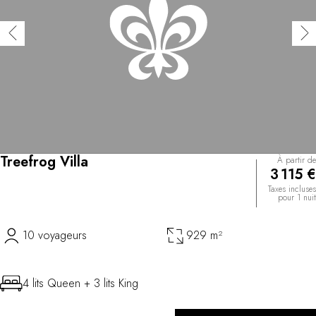
Treefrog Villa
À partir de
3 115 €
Taxes incluses
pour 1 nuit
10 voyageurs
929 m²
4 lits Queen + 3 lits King