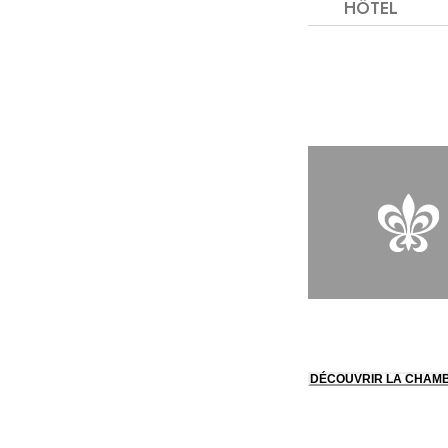
extraordinaire: les 
HÔTEL
les murs sont ornés 
récente rénovation de
cachet d'origine et 
DÉCOUVRIR LA CHAM