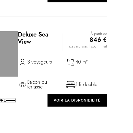
Deluxe Sea
À partir de
846 €
View
Taxes incluses
| pour 1 nuit
3 voyageurs
40 m²
Balcon ou
1 lit double
terrasse
BRE
VOIR LA DISPONIBILITÉ