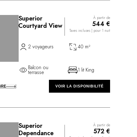
Superior
À partir de
544 €
Courtyard View
Taxes incluses
| pour 1 nuit
2 voyageurs
40 m²
Balcon ou
1 lit King
terrasse
BRE
VOIR LA DISPONIBILITÉ
Superior
À partir de
572 €
Dependance