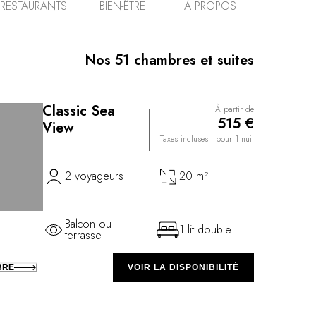
bassins aux nénuphars évoquent l’époque romaine, et
RESTAURANTS
BIEN-ÊTRE
À PROPOS
de fresques représentant ses hôtes célèbres. La
 l'hôtel a su trouver l'équilibre entre son glorieux
le confort contemporain.
Nos 51 chambres et suites
Classic Sea
À partir de
515 €
View
Taxes incluses
| pour 1 nuit
2 voyageurs
20 m²
Balcon ou
1 lit double
terrasse
BRE
VOIR LA DISPONIBILITÉ