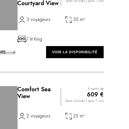
Taxes incluses
| pour 1 nuit
Courtyard View
3 voyageurs
30 m²
1 lit King
BRE
VOIR LA DISPONIBILITÉ
Comfort Sea
À partir de
609 €
View
Taxes incluses
| pour 1 nuit
2 voyageurs
25 m²