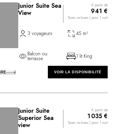
Junior Suite Sea
À partir de
941 €
View
Taxes incluses
| pour 1 nuit
3 voyageurs
45 m²
Balcon ou
1 lit King
terrasse
BRE
VOIR LA DISPONIBILITÉ
Junior Suite
À partir de
1 035 €
Superior Sea
Taxes incluses
| pour 1 nuit
view