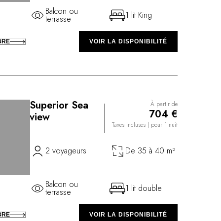
Balcon ou
1 lit King
terrasse
BRE
VOIR LA DISPONIBILITÉ
Superior Sea
À partir de
704 €
view
Taxes incluses
| pour 1 nuit
2 voyageurs
De 35 à 40 m²
Balcon ou
1 lit double
terrasse
BRE
VOIR LA DISPONIBILITÉ