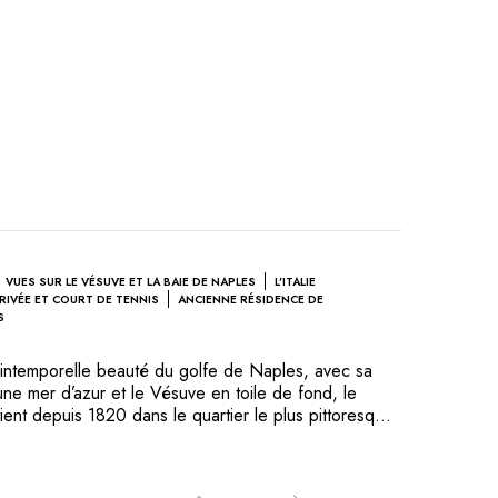
VUES SUR LE VÉSUVE ET LA BAIE DE NAPLES
L'ITALIE
RIVÉE ET COURT DE TENNIS
ANCIENNE RÉSIDENCE DE
S
t intemporelle beauté du golfe de Naples, avec sa
e mer d’azur et le Vésuve en toile de fond, le
ient depuis 1820 dans le quartier le plus pittoresque
à l’origine une résidence privée, bâtie en 1750 sur
ancienne villa romaine. Le lieu, la décoration, le
e de l’histoire font de cet hôtel un endroit