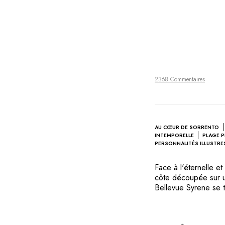
2368 Commentaires
AU CŒUR DE SORRENTO
INTEMPORELLE
PLAGE P
PERSONNALITÉS ILLUSTRE
Face à l'éternelle e
côte découpée sur un
Bellevue Syrene se t
de Sorrente. C'était 
les fondations d’une 
confort et la présenc