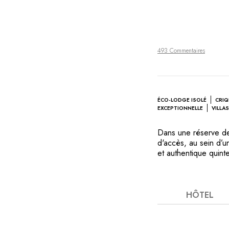
493 Commentaires
ÉCO-LODGE ISOLÉ
CRIQ
EXCEPTIONNELLE
VILLA
Dans une réserve de
d'accès, au sein d’u
et authentique quin
vierges de la planèt
alanguies. Adossées 
palissandre d'Anjaja
du canal du Mozambiq
HÔTEL
de rendez-vous priv
diurnes. Libres de d
accéderez à des che