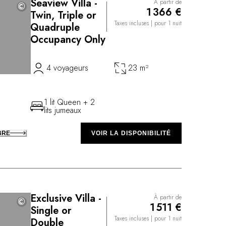
Seaview Villa -
À partir de
©
©
1 366 €
Twin, Triple or
Taxes incluses
| pour 1 nuit
Quadruple
Occupancy Only
4 voyageurs
23 m²
1 lit Queen + 2
lits jumeaux
BRE
VOIR LA DISPONIBILITÉ
Exclusive Villa -
À partir de
©
©
1 511 €
Single or
Taxes incluses
| pour 1 nuit
Double