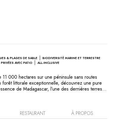
UES & PLAGES DE SABLE
BIODIVERSITÉ MARINE ET TERRESTRE
S PRIVÉES AVEC PATIO
ALL-INCLUSIVE
 11 000 hectares sur une péninsule sans routes
n forêt littorale exceptionnelle, découvrez une pure
tessence de Madagascar, l’une des dernières terres
e, avec ses forêts primaires, ses savanes, ses baies
à une vaste réserve naturelle, les villas de
vy le Lodge s'ouvrent sur une longue plage de sable
ue. Le jardin conçu par Camille Muller est un lieu
RESTAURANT
À PROPOS
ilégié des oiseaux endémiques et des lémuriens
écouvrir à votre rythme, au grès de vos envies, vous
mins de forêt, des criques sauvages désertes, de