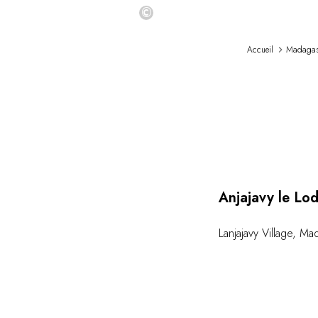
©
Accueil
Madagas
Load
Anjajavy le Lo
Lanjajavy Village
,
Mad