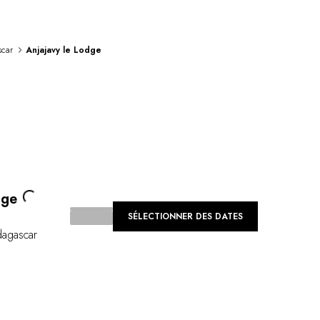
car
Anjajavy le Lodge
ing...
dge
SÉLECTIONNER DES DATES
agascar