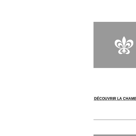
charmants hameaux d
Tsingy, vestiges cora
racines des baobabs
DÉCOUVRIR LA CHAM