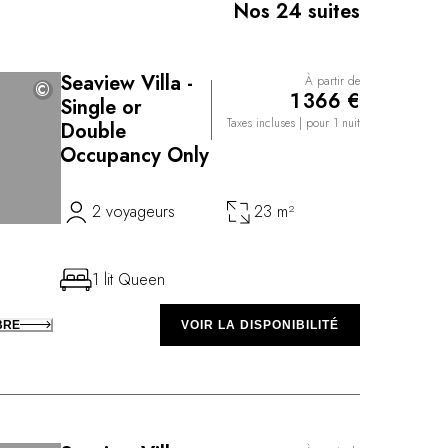
Nos 24 suites
e pêcheurs, des labyrinthes de grottes et aux
lliens sculptés par l’érosion où s’enchevêtrent les
.
Seaview Villa -
À partir de
©
©
1 366 €
Single or
Taxes incluses
| pour 1 nuit
Double
Occupancy Only
2 voyageurs
23 m²
1 lit Queen
BRE
VOIR LA DISPONIBILITÉ