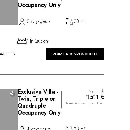
Occupancy Only
2 voyageurs
23 m²
1 lit Queen
BRE
VOIR LA DISPONIBILITÉ
Exclusive Villa -
À partir de
©
©
1 511 €
Twin, Triple or
Taxes incluses
| pour 1 nuit
Quadruple
Occupancy Only
4 voyageurs
23 m²