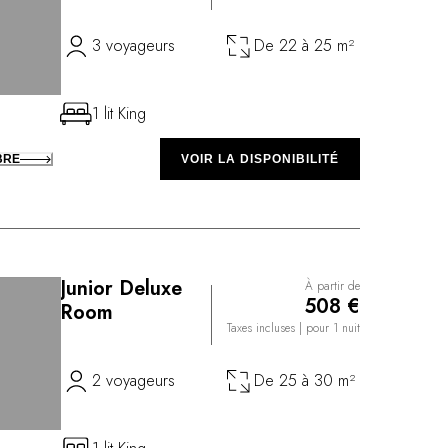
3 voyageurs
De 22 à 25 m²
1 lit King
BRE
VOIR LA DISPONIBILITÉ
Junior Deluxe
À partir de
508 €
Room
Taxes incluses
| pour 1 nuit
2 voyageurs
De 25 à 30 m²