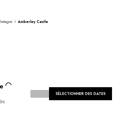
retagne
Amberley Castle
ng...
e
SÉLECTIONNER DES DATES
ni