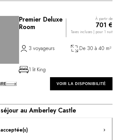
Premier Deluxe
À partir de
701 €
Room
Taxes incluses
| pour 1 nuit
3 voyageurs
De 30 à 40 m²
1 lit King
BRE
VOIR LA DISPONIBILITÉ
 séjour au Amberley Castle
 acceptée(s)