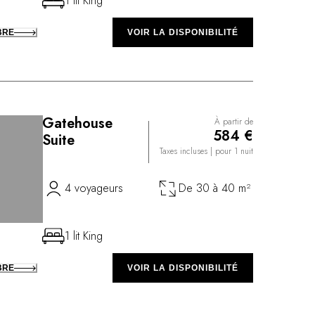
1 lit King
BRE
VOIR LA DISPONIBILITÉ
Gatehouse
À partir de
584 €
Suite
Taxes incluses
| pour 1 nuit
4 voyageurs
De 30 à 40 m²
1 lit King
BRE
VOIR LA DISPONIBILITÉ