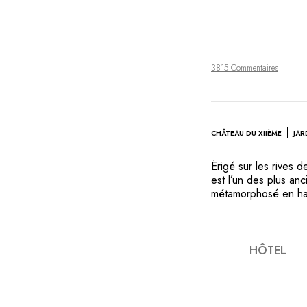
3815 Commentaires
CHÂTEAU DU XIIÈME
JAR
Érigé sur les rives 
est l’un des plus an
métamorphosé en hav
remparts séculaires 
monde hors du temps
et de magnifiques ja
s’adonne au croquet,
HÔTEL
d’histoire. À l’intér
Brownsword et la cui
créent une parfaite 
Amberley Castle offr