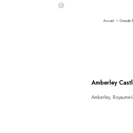
©
Accueil
Grande B
Loadi
Amberley Castl
Amberley
,
Royaume-U