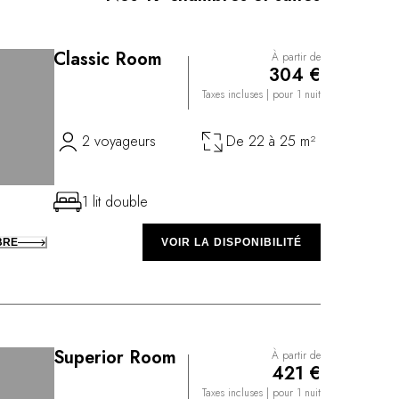
Classic Room
À partir de
304 €
Taxes incluses
| pour 1 nuit
2 voyageurs
De 22 à 25 m²
1 lit double
BRE
VOIR LA DISPONIBILITÉ
Superior Room
À partir de
421 €
Taxes incluses
| pour 1 nuit