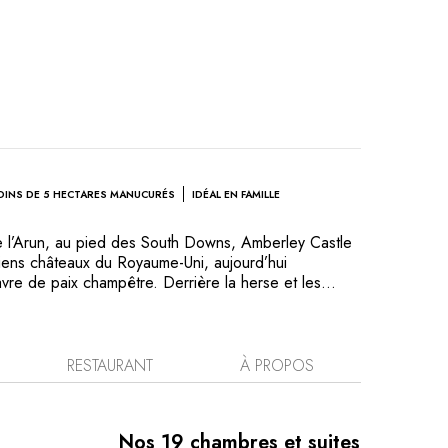
DINS DE 5 HECTARES MANUCURÉS
IDÉAL EN FAMILLE
de l’Arun, au pied des South Downs, Amberley Castle
ciens châteaux du Royaume-Uni, aujourd’hui
re de paix champêtre. Derrière la herse et les
de cette forteresse du 12e siècle se cache un
, où des chambres élégantes, des salons raffinés
rdins invitent à une évasion sereine. Dehors, on
 au tennis, ou l’on flâne sur des terres chargées
RESTAURANT
À PROPOS
ieur, les aménagements conçus avec soin par la famille
sine de saison élaborée à partir d’ingrédients locaux
harmonie entre faste médiéval et confort moderne.
Nos 19 chambres et suites
e ainsi le cadre idéal d’une escapade aussi relaxante