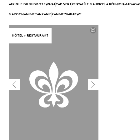
Vous avez une question ?
AFRIQUE DU SUD
BOTSWANA
CAP VERT
KENYA
L'ÎLE MAURICE
LA RÉUNION
MADAGA
MAGAZINE
MAROC
NAMIBIE
TANZANIE
ZAMBIE
ZIMBABWE
NOS ENGAGEMENTS
©
HÔTEL + RESTAURANT