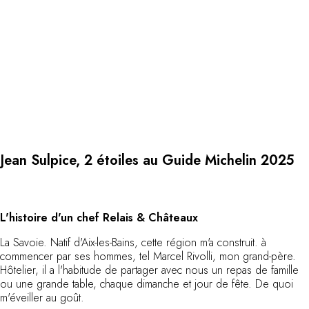
Au bord de l'eau
City break
Au château
Séjours œnologiques
Activités
All-inclusive
Villas et maisons de vacances
Chambres d'exception
Célébrations
Jean Sulpice, 2 étoiles au Guide Michelin 2025
Groupes & séminaires
RESTAURANTS
COFFRETS CADEAUX
Toute la gamme Coffrets Cadeaux
L'histoire d'un chef Relais & Châteaux
Chèques cadeaux
La Savoie. Natif d'Aix-les-Bains, cette région m'a construit. à
Cadeau commun
commencer par ses hommes, tel Marcel Rivolli, mon grand-père.
Cadeaux d'entreprise
Hôtelier, il a l'habitude de partager avec nous un repas de famille
Boutique Parisienne
ou une grande table, chaque dimanche et jour de fête. De quoi
Utiliser mon coffret ou mon chèque
m'éveiller au goût.