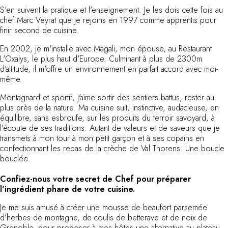
Vous avez une question ?
S'en suivent la pratique et l'enseignement. Je les dois cette fois au
MAGAZINE
chef Marc Veyrat que je rejoins en 1997 comme apprentis pour
NOS ENGAGEMENTS
finir second de cuisine.
En 2002, je m'installe avec Magali, mon épouse, au Restaurant
L'Oxalys, le plus haut d'Europe. Culminant à plus de 2300m
d'altitude, il m'offre un environnement en parfait accord avec moi-
même.
Montagnard et sportif, j'aime sortir des sentiers battus, rester au
plus près de la nature. Ma cuisine suit, instinctive, audacieuse, en
équilibre, sans esbroufe, sur les produits du terroir savoyard, à
l'écoute de ses traditions. Autant de valeurs et de saveurs que je
transmets à mon tour à mon petit garçon et à ses copains en
confectionnant les repas de la crèche de Val Thorens. Une boucle
bouclée.
Confiez-nous votre secret de Chef pour préparer
l'ingrédient phare de votre cuisine.
Je me suis amusé à créer une mousse de beaufort parsemée
d’herbes de montagne, de coulis de betterave et de noix de
Grenoble, pour proposer à mes hôtes une alternative au plateau