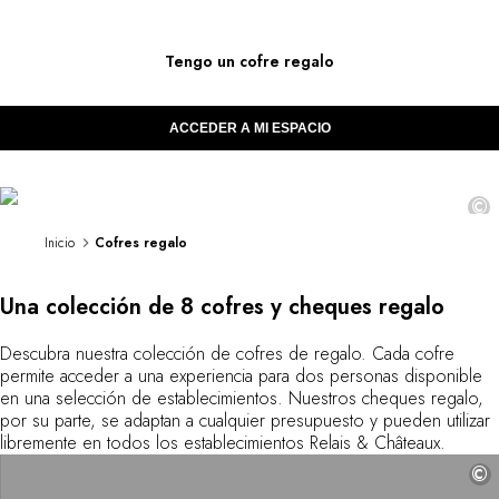
DESTINOS
África & Océano Índico
regalar·
Tengo un cofre regalo
América Central & del Sur
América del Norte
Asia
ACCEDER A MI ESPACIO
Europa
viajes
El Caribe
Medio Oriente & Egipto
©
Oceanía
Inicio
Cofres regalo
Todos nuestros hoteles y restaurantes
ITINERARIOS
Una colección de 8 cofres y cheques regalo
TEMÁTICAS
Cofres regalo Relais & Châteaux: estancia,
Nuevos hoteles & restaurantes
tratamiento o experiencia gastronómica. Regalo para
Descubra nuestra colección de cofres de regalo. Cada cofre
En pareja
dos personas.
permite acceder a una experiencia para dos personas disponible
En familia
en una selección de establecimientos. Nuestros cheques regalo,
Restaurantes
por su parte, se adaptan a cualquier presupuesto y pueden utilizar
Spa & bienestar
libremente en todos los establecimientos Relais & Châteaux.
Natureleza espectacular
©
En la montaña